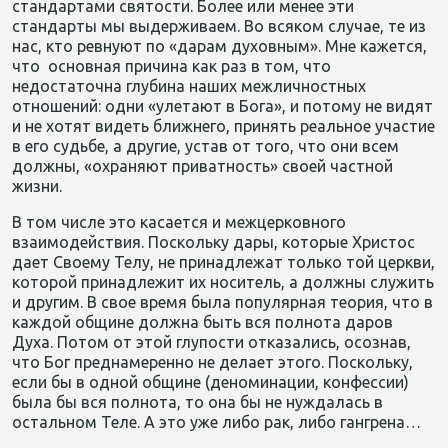
стандартами святости. Более или менее эти
стандарты мы выдерживаем. Во всяком случае, те из
нас, кто ревнуют по «дарам духовным». Мне кажется,
что основная причина как раз в том, что
недостаточна глубина наших межличностных
отношений: одни «улетают в Бога», и потому не видят
и не хотят видеть ближнего, принять реальное участие
в его судьбе, а другие, устав от того, что они всем
должны, «охраняют приватность» своей частной
жизни.
В том числе это касается и межцерковного
взаимодействия. Поскольку дары, которые Христос
дает Своему Телу, не принадлежат только той церкви,
которой принадлежит их носитель, а должны служить
и другим. В свое время была популярная теория, что в
каждой общине должна быть вся полнота даров
Духа. Потом от этой глупости отказались, осознав,
что Бог преднамеренно не делает этого. Поскольку,
если бы в одной общине (деноминации, конфессии)
была бы вся полнота, то она бы не нуждалась в
остальном Теле. А это уже либо рак, либо гангрена…