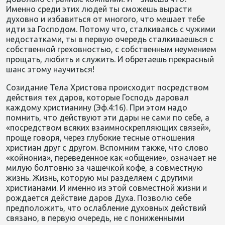
Именно среди этих людей ты сможешь вырасти
духовно и избавиться от многого, что мешает тебе
идти за Господом. Потому что, сталкиваясь с чужими
недостатками, ты в первую очередь сталкиваешься с
собственной греховностью, с собственным неумением
прощать, любить и служить. И обретаешь прекрасный
шанс этому научиться!
Созидание Тела Христова происходит посредством
действия тех даров, которые Господь даровал
каждому христианину (Эф.4:16). При этом надо
помнить, что действуют эти дары не сами по себе, а
«посредством всяких взаимноскрепляющих связей»,
проще говоря, через глубокие тесные отношения
христиан друг с другом. Вспомним также, что слово
«койнониа», переведенное как «общение», означает не
милую болтовню за чашечкой кофе, а совместную
жизнь. Жизнь, которую мы разделяем с другими
христианами. И именно из этой совместной жизни и
рождается действие даров Духа. Позволю себе
предположить, что ослабление духовных действий
связано, в первую очередь, не с пониженными