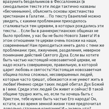
вразумить бездельников в Фессалониках (в
синодальном тексте эти люди тактично названы
«бесчинными»), объяснить основы христианства
христианам в Галатии… По тексту Евангелий можно
увидеть, с какими проблемами приходилось
сталкиваться тем церквям, в которых рождались эти
тексты… Если бы в раннехристианских общинах не
было проблем, у нас бы не было Нового Завета! И в
этом отношении те церкви очень похожи на наши,
современные! Нам приходиться иметь дело с теми же
проблемами: грех, лжеучение, разделения, неверное
понимание действий Святого Духа. Если вы хотите
быть частью настоящей новозаветной церкви, не
надо искать совершенную, правильную, в которой
царит любовь и святость! Настоящая новозаветная
община полна сложных, несовершенных людей,
которые часто грешат, обижаются и не умеют жить в
любви! Именно среди таких людей обитал Дух Божий
в I веке. Среди этих людей Он живет и сейчас! В такой
общине трудно жить, но, если ты хочешь быть с
Христом, тебе нужно быть частью Его народа! Он,
кстати, и во время земной жизни тоже предпочитал
довольно странные компании! И – знаешь что?