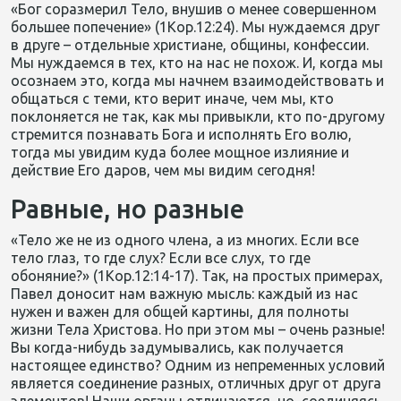
«Бог соразмерил Тело, внушив о менее совершенном
большее попечение» (1Кор.12:24). Мы нуждаемся друг
в друге – отдельные христиане, общины, конфессии.
Мы нуждаемся в тех, кто на нас не похож. И, когда мы
осознаем это, когда мы начнем взаимодействовать и
общаться с теми, кто верит иначе, чем мы, кто
поклоняется не так, как мы привыкли, кто по-другому
стремится познавать Бога и исполнять Его волю,
тогда мы увидим куда более мощное излияние и
действие Его даров, чем мы видим сегодня!
Равные, но разные
«Тело же не из одного члена, а из многих. Если все
тело глаз, то где слух? Если все слух, то где
обоняние?» (1Кор.12:14-17). Так, на простых примерах,
Павел доносит нам важную мысль: каждый из нас
нужен и важен для общей картины, для полноты
жизни Тела Христова. Но при этом мы – очень разные!
Вы когда-нибудь задумывались, как получается
настоящее единство? Одним из непременных условий
является соединение разных, отличных друг от друга