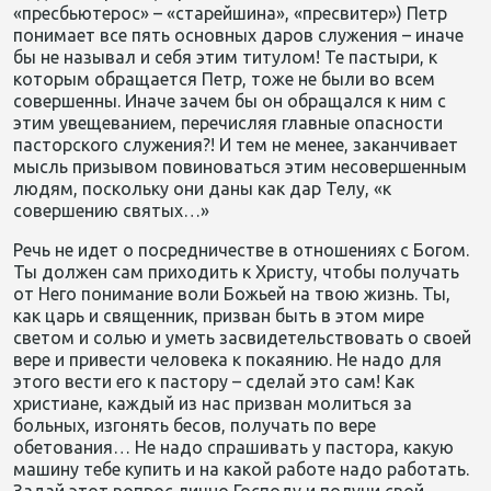
«пресбьютерос» – «старейшина», «пресвитер») Петр
понимает все пять основных даров служения – иначе
бы не называл и себя этим титулом! Те пастыри, к
которым обращается Петр, тоже не были во всем
совершенны. Иначе зачем бы он обращался к ним с
этим увещеванием, перечисляя главные опасности
пасторского служения?! И тем не менее, заканчивает
мысль призывом повиноваться этим несовершенным
людям, поскольку они даны как дар Телу, «к
совершению святых…»
Речь не идет о посредничестве в отношениях с Богом.
Ты должен сам приходить к Христу, чтобы получать
от Него понимание воли Божьей на твою жизнь. Ты,
как царь и священник, призван быть в этом мире
светом и солью и уметь засвидетельствовать о своей
вере и привести человека к покаянию. Не надо для
этого вести его к пастору – сделай это сам! Как
христиане, каждый из нас призван молиться за
больных, изгонять бесов, получать по вере
обетования… Не надо спрашивать у пастора, какую
машину тебе купить и на какой работе надо работать.