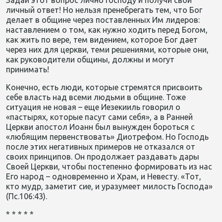
Задай этот вопрос лично Господу и получи свой
личный ответ! Но нельзя пренебрегать тем, что Бог
делает в общине через поставленных Им лидеров:
наставлением о том, как нужно ходить перед Богом,
как жить по вере, тем видением, которое Бог дает
через них для церкви, теми решениями, которые они,
как руководители общины, должны и могут
принимать!
Конечно, есть люди, которые стремятся присвоить
себе власть над всеми людьми в общине. Тоже
ситуация не новая – еще Иезекииль говорил о
«пастырях, которые пасут сами себя», а в Ранней
Церкви апостол Иоанн был вынужден бороться с
«любящим первенствовать» Диотрефом. Но Господь
после этих негативных примеров не отказался от
своих принципов. Он продолжает раздавать дары
Своей Церкви, чтобы постепенно формировать из нас
Его народ – одновременно и Храм, и Невесту. «Тот,
кто мудр, заметит сие, и уразумеет милость Господа»
(Пс.106:43).
* * * * *