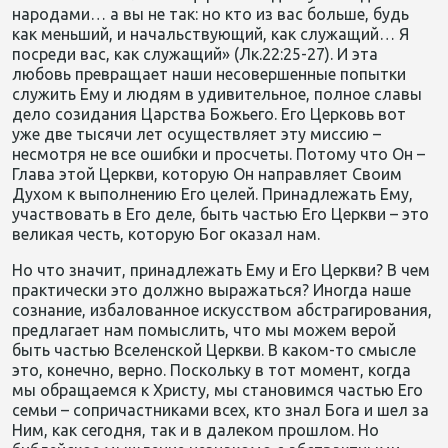
народами… а вы не так: но кто из вас больше, будь
как меньший, и начальствующий, как служащий… Я
посреди вас, как служащий» (Лк.22:25-27). И эта
любовь превращает наши несовершенные попытки
служить Ему и людям в удивительное, полное славы
дело созидания Царства Божьего. Его Церковь вот
уже две тысячи лет осуществляет эту миссию –
несмотря не все ошибки и просчеты. Потому что Он –
Глава этой Церкви, которую Он направляет Своим
Духом к выполнению Его целей. Принадлежать Ему,
участвовать в Его деле, быть частью Его Церкви – это
великая честь, которую Бог оказал нам.
Но что значит, принадлежать Ему и Его Церкви? В чем
практически это должно выражаться? Иногда наше
сознание, избалованное искусством абстрагирования,
предлагает нам помыслить, что мы можем верой
быть частью Вселенской Церкви. В каком-то смысле
это, конечно, верно. Поскольку в тот момент, когда
мы обращаемся к Христу, мы становимся частью Его
семьи – сопричастниками всех, кто знал Бога и шел за
Ним, как сегодня, так и в далеком прошлом. Но