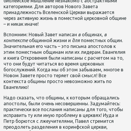
библейское мышление незнакомо с абстрактными
категориями. Для авторов Нового Завета
принадлежность Вселенской Церкви выражается
через активную жизнь в поместной церковной общине
– и никак иначе!
Вспомним: Новый Завет написан
в
общинах,
в
контексте
общинной жизни и
для
поместных общин.
Значительная его часть – это письма апостолов к
этим поместным общинам или их лидерам. Евангелия
и книга Откровения были написаны с расчетом на то,
что они будут читаться во время церковных
богослужений. Когда мы об этом забываем, многое в
Новом Завете просто теряет свой смысл! Все
контекста общины просто невозможно жить по
Евангелию!
Надо сказать, что общины, к которым обращались
апостолы, были очень несовершенны. Задумайтесь:
практически все послания написаны для того, чтобы
исправить ту или иную проблему в церквях! Иуда и
Петр борются с лжеучителями, Павел стремится
преодолеть разделения в коринфской церкви,