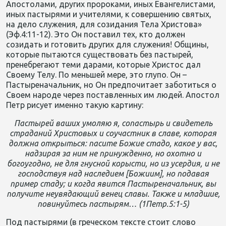
Апостолами, других пророками, иных Евангелистами,
иных пастырями и учителями, к совершению святых,
на дело служения, для созидания Тела Христова»
(Эф.4:11-12). Это Он поставил тех, кто должен
созидать и готовить других для служения! Общины,
которые пытаются существовать без пастырей,
пренебрегают теми дарами, которые Христос дал
Своему Телу. По меньшей мере, это глупо. Он –
Пастыреначальник, но Он предпочитает заботиться о
Своем народе через поставленных им людей. Апостол
Петр рисует именно такую картину:
Пастырей ваших умоляю я, сопастырь и свидетель
страданий Христовых и соучастник в славе, которая
должна открыться: пасите Божие стадо, какое у вас,
надзирая за ним не принужденно, но охотно и
богоугодно, не для гнусной корысти, но из усердия, и не
господствуя над наследием [Божиим], но подавая
пример стаду; и когда явится Пастыреначальник, вы
получите неувядающий венец славы. Также и младшие,
повинуйтесь пастырям… (1Петр.5:1-5)
Под пастырями (в греческом тексте стоит слово