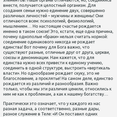
элементов! Наши органы отличаются, но, соединяясь
вместе, получается целостный организм. Для
создания семьи нужно единение двух, совершенно
различных личностей – мужчины и женщины! Они
отличаются всем: психологией, физиологией,
мышлением… Но настоящее счастье рождается
именно в таком союзе! Это, кстати, еще одна причина,
почему однополые «браки» нельзя считать нормой:
соединение одинакового никогда не рождает
единства! Вот почему для Бога важно, что
существуют разные, отличные друг от друга, церкви,
союзы и деноминации. Нам кажется, что для
единства нужно всех привести к единому учению,
соединить в одной структуре, выстроить «вертикаль
власти». Но однообразие рождает скуку, это не
благословение, а проклятье! На самом деле, единство
рождается из различий и разнообразия. Важно
только, чтобы мы эти различия ценили, относились к
ним не как к проблемам, а как к нашему богатству…
Практически это означает, что у каждого из нас
разная задача, а соответственно, разные дары,
разное служение в Теле: «И Он поставил одних