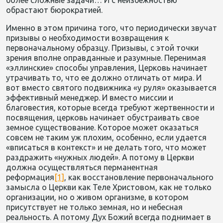
более сложные задачи… И с неизбежностью
обрастают бюрократией.
Именно в этом причина того, что периодически звучат
призывы о необходимости возвращения к
первоначальному образцу. Призывы, с этой точки
зрения вполне оправданные и разумные. Перенимая
«эллинские» способы управления, Церковь начинает
утрачивать то, что ее должно отличать от мира. И
вот вместо святого подвижника «у руля» оказывается
эффективный менеджер. И вместо миссии и
благовестия, которые всегда требуют жертвенности и
посвящения, церковь начинает обустраивать свое
земное существование. Которое может оказаться
совсем не таким уж плохим, особенно, если удается
«вписаться в контекст» и не делать того, что может
раздражить «нужных людей». А потому в Церкви
должна осуществляться перманентная
реформация
[1]
, как восстановление первоначального
замысла о Церкви как Теле Христовом, как не только
организации, но о живом организме, в котором
присутствует не только земная, но и небесная
реальность. А потому Дух Божий всегда поднимает в