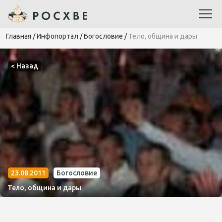
Главная
/
Инфопортал
/
Богословие
/
Тело, община и дары
< Назад
23.08.2011
Богословие
Тело, община и дары