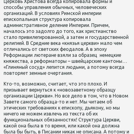
Церковь Христова всегда копировала формы и
способы управления обычных, человеческих
организаций. В условиях Римской империи
епископальная структура копировала
административное деление Империи. Причем,
началось это задолго до того, как христианство
стало привилегированной, а затем и государственной
религией. В Средние века «князья церкви» мало чем
отличались от светских феодалов. А в эпоху
Реформации лютеране взяли за образец немецкие
княжества, а реформаторы – швейцарские кантоны…
«Глиняный сосуд» лепится людьми, а потому всегда
повторяет земные очертания.
Кто-то, возможно, считает, что это плохо. И
призывает вернуться к «новозаветному образцу
организации Церкви». Но все дело в том, что в Новом
Завете самого образца-то и нет. Мы читаем об
этических требованиях к епископу, дьякону, но мы
ничего не можем извлечь из текста об их
функциональных обязанностях! Структура Церкви,
какой она была в то время, или какой она должна
была бы быть, в Писании никак не описана. А потому и