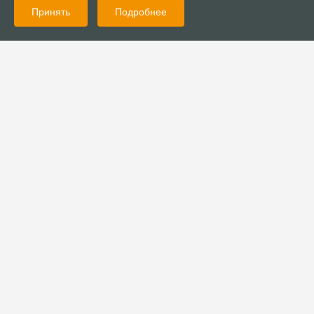
Принять
Подробнее
09.11.2010
Богословие
Наследие Реформации
06.11.2010
Богословие
К стратегии развития Евангельского Движения