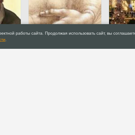
29.06.2010
Публикации
25.12.2009
ектной работы сайта. Продолжая использовать сайт, вы соглашает
Возможности кисти человека и
Рождество
сти
.
ее гениальное строение
традиции 
свидетельствуют об
протестант
удивительном искусстве ее
Создателя
РОСХВЕ(п)
ОФИС
О РОСХВЕ(п)
Аппарат РОСХВЕ(п)
О пятидесятниках
Реквизиты для
пожертвований
Основы вероучения
Документы
История РОСХВЕ(п)
Устав
Начальствующий епископ
Канонические правила
Духовный Совет
Положения и регламенты
Участники союза
Официальные
Заместители
рекомендации