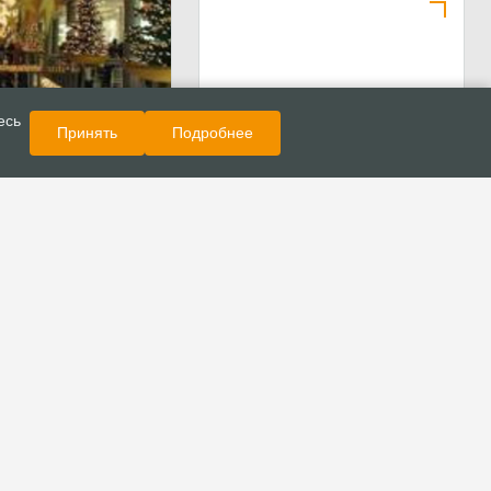
Показать еще
Публикации
есь
Принять
Подробнее
 Христово:
праздника у
ов. Справка