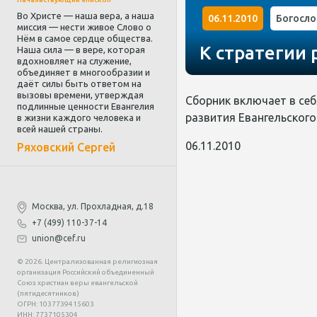
Во Христе — наша вера, а наша
06.11.2010
Богосло
миссия — нести живое Слово о
Нём в самое сердце общества.
К стратегии
Наша сила — в вере, которая
вдохновляет на служение,
объединяет в многообразии и
даёт силы быть ответом на
вызовы времени, утверждая
Сборник включает в се
подлинные ценности Евангелия
развития Евангельского 
в жизни каждого человека и
всей нашей страны.
06.11.2010
Ряховский Сергей
Москва, ул. Прохладная, д.18
+7 (499) 110-37-14
union@cef.ru
© 2026. Централизованная религиозная
организация Российский объединенный
Союз христиан веры евангельской
(пятидесятников)
ОГРН: 1037739415603
ИНН: 7737105304