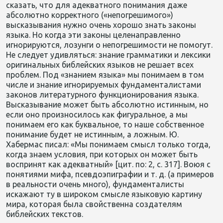
сказать, что для адекватного понимания даже
абсолютно корректного («непогрешимого»)
высказывания нужно очень хорошо знать законы
языка. Но когда эти законы целенаправленно
игнорируются, лозунги о непогрешимости не помогут.
Не следует удивляться: знание грамматики и лексики
оригинальных библейских языков не решает всех
проблем. Под «знанием языка» мы понимаем в том
числе и знание игнорируемых фундаменталистами
законов литературного функционирования языка.
Высказывание может быть абсолютно истинным, но
если оно произносилось как фигуральное, а мы
понимаем его как буквальное, то наше собственное
понимание будет не истинным, а ложным. Ю.
Хабермас писал: «Мы понимаем смысл только тогда,
когда знаем условия, при которых он может быть
воспринят как адекватный» [цит. по: 2, с. 317]. Воюя с
понятиями мифа, псевдоэпиграфии и т. д. (а примеров
в реальности очень много), фундаменталисты
искажают ту в широком смысле языковую картину
мира, которая была свойственна создателям
библейских текстов.