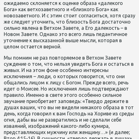
ожидаемо склоняется к оценке образа «далекого
Бога» как ветхозаветного и «близкого Бога» как
новозаветного. И с этим стоит согласиться, хотя сразу
же следует уточнить, что близость Бога достаточно
сильно явлена в Ветхом Завете, а Его далекость – в
Новом Завете. Однако это всего лишь педантичное
уточнение к высказанной выше мысли, которая в
целом остается верной.
Мы помним не раз повторяемое в Ветхом Завете
суждение о том, что нельзя увидеть Бога и остаться в
живых. И на этом фоне особенно интересны
исключения – люди, о которых говорится, что они
общались лицом к лицу с Богом. Прежде всего, речь
идет о Моисее. Но исключения лишь подтверждают
правило. Именно в свете этого особенно сильное
звучание приобретает заповедь: «Твердо держите в
душах ваших, что вы не видели никакого образа в тот
день, когда говорил к вам Господь на Хориве из среды
огня, дабы вы не развратились и не сделали себе
изваяний, изображений какого-либо кумира,
представляющих мужчину или женщину…» (и далее;
Втор 4:15-16). В сущности, «твердо держать в душах»