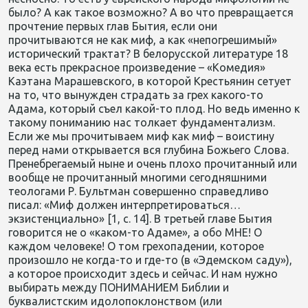
было? А как такое возможно? А во что превращается
прочтение первых глав Бытия, если они
прочитываются не как миф, а как «непогрешимый»
исторический трактат? В белорусской литературе 18
века есть прекрасное произведение – «Комедия»
Каэтана Марашевского, в которой Крестьянин сетует
на то, что вынужден страдать за грех какого-то
Адама, который съел какой-то плод. Но ведь именно к
такому пониманию нас толкает фундаментализм.
Если же мы прочитываем миф как миф – воистину
перед нами открывается вся глубина Божьего Слова.
Пренебрегаемый ныне и очень плохо прочитанный или
вообще не прочитанный многими сегодняшними
теологами Р. Бультман совершенно справедливо
писал: «Миф должен интерпретироваться…
экзистенциально» [1, с. 14]. В третьей главе Бытия
говорится не о «каком-то Адаме», а обо МНЕ! О
каждом человеке! О том грехопадении, которое
произошло не когда-то и где-то (в «Эдемском саду»),
а которое происходит здесь и сейчас. И нам нужно
выбирать между ПОНИМАНИЕМ Библии и
буквалистским идолопоклонством (или