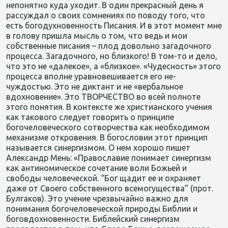
непонятно куда уходит. В один прекрасный день я
рассуждал о своих сомнениях по поводу того, что
есть богодухновенность Писания. И в этот момент мне
в голову пришла мысль о том, что ведь и мои
собственные писания – плод довольно загадочного
процесса. Загадочного, но близкого! В том-то и дело,
что это не «далекое», а «близкое». «Чудесность» этого
процесса вполне уравновешивается его не-
чуждостью. Это не диктант и не «вербальное
вдохновение». Это ТВОРЧЕСТВО во всей полноте
этого понятия. В контексте же христианского учения
как такового следует говорить о принципе
богочеловеческого сотворчества как необходимом
механизме откровения. В богословии этот принцип
называется синергизмом. О нем хорошо пишет
Александр Мень: «Православие понимает синергизм
как антиномическое сочетание воли Божьей и
свободы человеческой. “Бог щадит ее и охраняет
даже от Своего собственного всемогущества” (прот.
Булгаков). Это учение чрезвычайно важно для
понимания богочеловеческой природы Библии и
боговдохновенности. Библейский синергизм