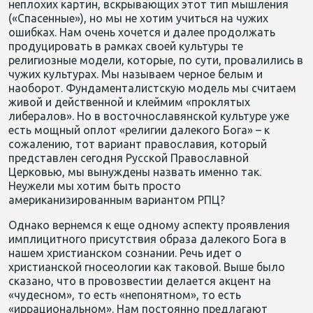
неплохих картин, вскрывающих этот тип мышления
(«Спасенные»), но мы не хотим учиться на чужих
ошибках. Нам очень хочется и далее продолжать
продуцировать в рамках своей культуры те
религиозные модели, которые, по сути, провалились в
чужих культурах. Мы называем черное белым и
наоборот. Фундаменталистскую модель мы считаем
живой и действенной и клеймим «проклятых
либералов». Но в восточнославянской культуре уже
есть мощный оплот «религии далекого Бога» – к
сожалению, тот вариант православия, который
представлен сегодня Русской Православной
Церковью, мы вынуждены назвать именно так.
Неужели мы хотим быть просто
американизированным вариантом РПЦ?
Однако вернемся к еще одному аспекту проявления
имплицитного присутствия образа далекого Бога в
нашем христианском сознании. Речь идет о
христианской гносеологии как таковой. Выше было
сказано, что в провозвестии делается акцент на
«чудесном», то есть «непонятном», то есть
«иррациональном». Нам постоянно предлагают