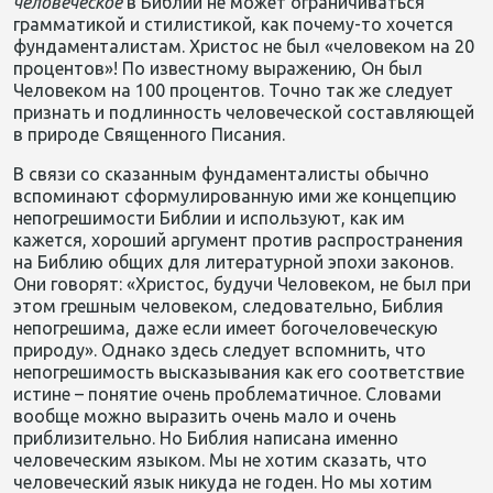
человеческое
в Библии не может ограничиваться
грамматикой и стилистикой, как почему-то хочется
фундаменталистам. Христос не был «человеком на 20
процентов»! По известному выражению, Он был
Человеком на 100 процентов. Точно так же следует
признать и подлинность человеческой составляющей
в природе Священного Писания.
В связи со сказанным фундаменталисты обычно
вспоминают сформулированную ими же концепцию
непогрешимости Библии и используют, как им
кажется, хороший аргумент против распространения
на Библию общих для литературной эпохи законов.
Они говорят: «Христос, будучи Человеком, не был при
этом грешным человеком, следовательно, Библия
непогрешима, даже если имеет богочеловеческую
природу». Однако здесь следует вспомнить, что
непогрешимость высказывания как его соответствие
истине – понятие очень проблематичное. Словами
вообще можно выразить очень мало и очень
приблизительно. Но Библия написана именно
человеческим языком. Мы не хотим сказать, что
человеческий язык никуда не годен. Но мы хотим