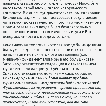
неприемлем разговор о том, что человек Иисус был
человеком своей эпохи, своего исторического
контекста. В одном фундаменталистском толковании
Библии мы видим на полном серьезе предлагаемое
читателю «доказательство» того, что упоминаемое в
Новом Завете вино везде было безалкогольным,
построенное именно на всеведении Иисуса и Его
осведомленности о вреде алкоголя.
Кенотическая теология, которая вроде бы не должна
быть уже ни для кого новостью, является совершенно
не понятой и не принятой отечественным (как
минимум) фундаментализмом в его большинстве.
Зато неодокетистские тенденции в отечественном
фундаментализме цветут буйным цветом.
Христологический неодокетизм – само собой, но
воистину одна из самых болезненных проблем
фундаментализма – неодокетизм библиологический.
Фундаментализм
не
решается
громко
произнести
то
,
что
просто
обязано
провозглашать
ортодоксальное
христианство
:
Библия –
Слово
Божье
,
но
и
слово
человеческое
,
и
это
так
же
важно
,
как
то
,
что