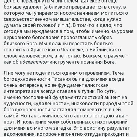
дело с перевернутым биноклем: далекое он еще
больше удаляет (а близкое превращается в стену, в
которую мы упираемся носом: начинаем молиться о
сверхъестественном вмешательстве, когда нужно
думать своей головой и т.п.). В том-то и дело, что
сегодня мы нуждаемся в том, чтобы именно на уровне
церковного богословия провозглашать образ
близкого Бога. Мы должны перестать бояться
говорить о Христе как о Человеке, о Библии, как о
слове человеческом, а не только Божьем, о разуме –
как об
адекватном
инструменте познания Бога.
Я не могу не поделиться одним откровением. Тема
богодухновенности Писания была для меня всегда
очень интересна, но ее фундаменталистская
интерпретация всегда ставила в тупик. По сути,
именно постоянный фундаменталистский акцент на
чудесности, «удаленности», инаковости природы этой
богодухновенности заставлял сомневаться в ней
самой. Но так случилось, что автор этого доклада –
поэт. И появление моих собственных стихотворений
для меня во многом загадка. Это воистину результат
вдохновения, которое непонятно откуда приходит и