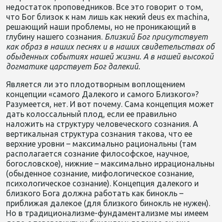
недостаток проповедников. Все это говорит о том,
что Бог близок к нам лишь как некий deus ex machina,
решающий наши проблемы, но не проникающий в
глубину нашего сознания.
Близкий
Бог
присутствует
как
образ
в
наших
песнях
и
в
наших
свидетельствах
об
обыденных
событиях
нашей
жизни
.
А
в
нашей
высокой
догматике
царствует
Бог
далекий
.
Является ли это плодотворным воплощением
концепции «самого Далекого и самого Близкого»?
Разумеется, нет. И вот почему. Сама концепция может
дать колоссальный плод, если ее правильно
наложить на структуру человеческого сознания. А
вертикальная структура сознания такова, что ее
верхние уровни – максимально рациональны (там
располагается сознание философское, научное,
богословское), нижние – максимально иррациональны
(обыденное сознание, мифологическое сознание,
психологическое сознание). Концепция далекого и
близкого Бога должна работать как бинокль –
приближая далекое (для близкого бинокль не нужен).
Но в традиционализме-фундаментализме мы имеем