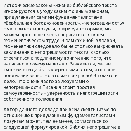
Исторические законы «жизни» библейского текста
игнорируются в угоду каким-то иным законам,
придуманным самими фундаменталистами.
«Вербальная богодухновенность», «непогрешимость»
– чистой воды лозунги, оперируя которыми, мы
можем просто не очень напрягаться в своем
герменевтическом труде. В рамках иной, здравой,
герменевтики следовало бы не столько выкрикивать
заклинания о непогрешимости текста, сколько
стремиться к подлинному пониманию того, что
написано и
почему
написано. Разумеется, мы не
сможем всегда быть уверенными в том, что наше
понимание верно. Но это же прекрасно! В том-то и
дело, что очень часто за лозунгами о
непогрешимости Писания стоит простая
самоуверенность – уверенность в непогрешимости
собственного толкования.
Автор данного доклада при всем скептицизме по
отношению к придуманным фундаменталистами
лозунгам может, тем не менее, согласиться со
следующей формулировкой: Библия непогрешима в