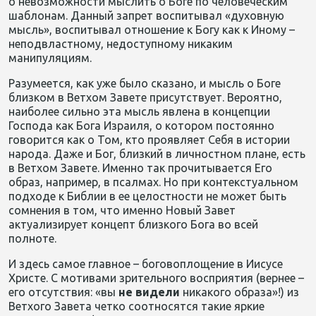
о невозможности мыслить о Боге по человеческим
шаблонам. Данный запрет воспитывал «духовную
мысль», воспитывал отношение к Богу как к Иному –
неподвластному, недоступному никаким
манипуляциям.
Разумеется, как уже было сказано, и мысль о Боге
близком в Ветхом Завете присутствует. Вероятно,
наиболее сильно эта мысль явлена в концепции
Господа как Бога Израиля, о котором постоянно
говорится как о Том, кто проявляет Себя в истории
народа. Даже и Бог, близкий в личностном плане, есть
в Ветхом Завете. Именно так прочитывается Его
образ, например, в псалмах. Но при контекстуальном
подходе к Библии в ее целостности не может быть
сомнения в том, что именно Новый Завет
актуализирует концепт близкого Бога во всей
полноте.
И здесь самое главное – боговоплощение в Иисусе
Христе. С мотивами зрительного восприятия (вернее –
его отсутствия: «вы
не
видели
никакого образа»!) из
Ветхого Завета четко соотносятся такие яркие