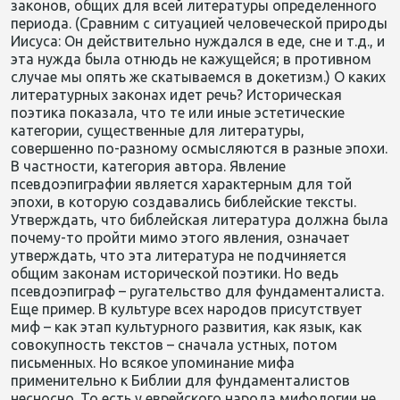
законов, общих для всей литературы определенного
периода. (Сравним с ситуацией человеческой природы
Иисуса: Он действительно нуждался в еде, сне и т.д., и
эта нужда была отнюдь не кажущейся; в противном
случае мы опять же скатываемся в докетизм.) О каких
литературных законах идет речь? Историческая
поэтика показала, что те или иные эстетические
категории, существенные для литературы,
совершенно по-разному осмысляются в разные эпохи.
В частности, категория автора. Явление
псевдоэпиграфии является характерным для той
эпохи, в которую создавались библейские тексты.
Утверждать, что библейская литература должна была
почему-то пройти мимо этого явления, означает
утверждать, что эта литература не подчиняется
общим законам исторической поэтики. Но ведь
псевдоэпиграф – ругательство для фундаменталиста.
Еще пример. В культуре всех народов присутствует
миф – как этап культурного развития, как язык, как
совокупность текстов – сначала устных, потом
письменных. Но всякое упоминание мифа
применительно к Библии для фундаменталистов
несносно. То есть у еврейского народа мифологии не