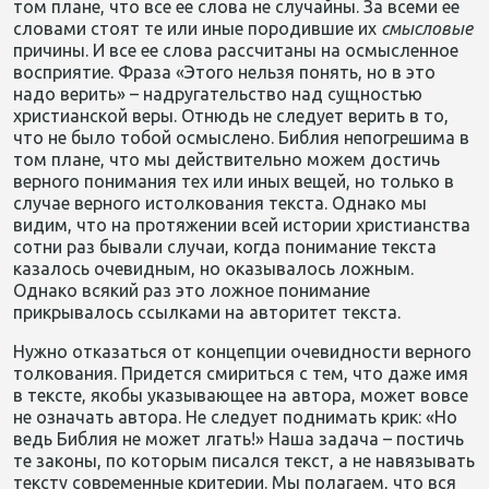
том плане, что все ее слова не случайны. За всеми ее
словами стоят те или иные породившие их
смысловые
причины. И все ее слова рассчитаны на осмысленное
восприятие. Фраза «Этого нельзя понять, но в это
надо верить» – надругательство над сущностью
христианской веры. Отнюдь не следует верить в то,
что не было тобой осмыслено. Библия непогрешима в
том плане, что мы действительно можем достичь
верного понимания тех или иных вещей, но только в
случае верного истолкования текста. Однако мы
видим, что на протяжении всей истории христианства
сотни раз бывали случаи, когда понимание текста
казалось очевидным, но оказывалось ложным.
Однако всякий раз это ложное понимание
прикрывалось ссылками на авторитет текста.
Нужно отказаться от концепции очевидности верного
толкования. Придется смириться с тем, что даже имя
в тексте, якобы указывающее на автора, может вовсе
не означать автора. Не следует поднимать крик: «Но
ведь Библия не может лгать!» Наша задача – постичь
те законы, по которым писался текст, а не навязывать
тексту современные критерии. Мы полагаем, что вся