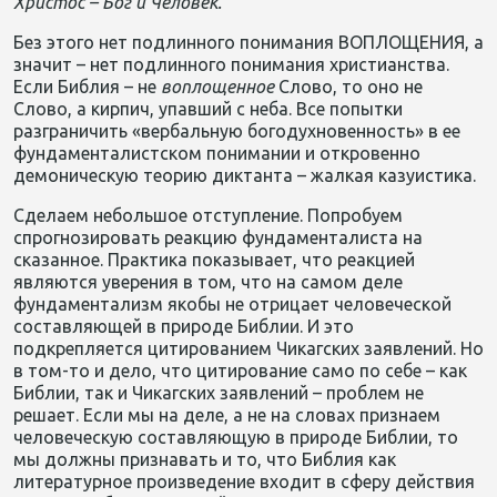
Христос
–
Бог
и
Человек
.
Без этого нет подлинного понимания ВОПЛОЩЕНИЯ, а
значит – нет подлинного понимания христианства.
Если Библия – не
воплощенное
Слово, то оно не
Слово, а кирпич, упавший с неба. Все попытки
разграничить «вербальную богодухновенность» в ее
фундаменталистском понимании и откровенно
демоническую теорию диктанта – жалкая казуистика.
Сделаем небольшое отступление. Попробуем
спрогнозировать реакцию фундаменталиста на
сказанное. Практика показывает, что реакцией
являются уверения в том, что на самом деле
фундаментализм якобы не отрицает человеческой
составляющей в природе Библии. И это
подкрепляется цитированием Чикагских заявлений. Но
в том-то и дело, что цитирование само по себе – как
Библии, так и Чикагских заявлений – проблем не
решает. Если мы на деле, а не на словах признаем
человеческую составляющую в природе Библии, то
мы должны признавать и то, что Библия как
литературное произведение входит в сферу действия