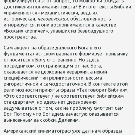
формулируется этот вопрос, то можно ли ожидать
достижения понимания текста? В итоге тексты Библии
«применяются» механистически, ведь их
историческая,
человеческая
, обусловленность
игнорируется, и они воспринимаются в качестве
«Божьих кирпичей», упавших из безвоздушного
пространства.
Сам акцент на образе далекого Бога в его
фундаменталистском варианте формирует привычку
относиться к Богу отстраненно. Но здесь
посредником, отстраняющим от нас Бога,
оказывается не церковная иерархия, а некий
специфический тип религиозности, весьма
ригористичной и самодостаточной. В контексте этой
религиозности приняты фразы «Так говорит Библия»,
«Это соответствует / не соответствует библейским
стандартам», но здесь нет дерзновения
задумываться о том, как на проблему смотрит сам
Бог. Потому что Бог здесь зачастую оказывается
вынесенным за скобки. Далеким.
Американский кинематограф уже дал нам образцы