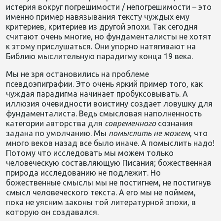
истерия вокруг погрешимости / непогрешимости – это
именно пример навязывания тексту чуждых ему
критериев, критериев из другой эпохи. Так сегодня
считают очень многие, но фундаменталисты не хотят
к этому прислушаться. Они упорно натягивают на
Библию мыслительную парадигму конца 19 века.
Мы не зря остановились на проблеме
псевдоэпиграфии. Это очень яркий пример того, как
чуждая парадигма начинает пробуксовывать. А
иллюзия очевидности воистину создает ловушку для
фундаменталиста. Ведь смысловая наполненность
категории авторства для
современного
сознания
задана по умолчанию. Мы
помыслить
не
можем
, что
много веков назад все было иначе. А помыслить надо!
Потому что исследовать мы можем только
человеческую составляющую Писания; божественная
природа исследованию не подлежит. Но
божественные смыслы мы не постигнем, не постигнув
смысл человеческого текста. А его мы не поймем,
пока не уясним законы той литературной эпохи, в
которую он создавался.