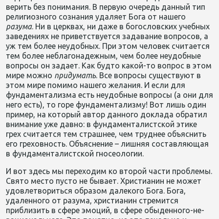
верить без понимания. В первую очередь данный тип
религиозного сознания удаляет Бога от нашего
разума
. Ни в церквах, ни даже в богословских учебных
заведениях не приветствуется задавание вопросов, а
уж тем более неудобных. При этом человек считается
тем более неблагонадежным, чем более неудобные
вопросы он задает. Как будто какой-то вопрос в этом
мире можно
придумать
. Все вопросы существуют в
этом мире помимо нашего желания. И если для
фундаментализма есть неудобные вопросы (а они для
него есть), то горе фундаментализму! Вот лишь один
пример, на который автор данного доклада обратил
внимание уже давно: в фундаменталистской этике
грех считается тем страшнее, чем труднее объяснить
его греховность. Объяснение – лишняя составляющая
в фундаменталистской гносеологии.
И вот здесь мы переходим ко второй части проблемы.
Свято место пусто не бывает. Христианин не может
удовлетвориться образом далекого Бога. Бога,
удаленного от разума, христианин стремится
приблизить в сфере эмоций, в сфере обыденного-не-