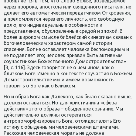
проявляется в том, что Слово Божье, возвещаемое
через пророка, апостола или священного писателя, не
делает его автоматически передатчиком Откровения,
а преломляется через его личность, его свободную
волю, его индивидуальные особенности и
представления, обусловленные средой и эпохой. В
более широком смысле библейский синергизм связан с
богочеловеческим характером самой истории
спасения. Бог не оставляет человека беспомощным и
не подавляет его; человек призван быть активным
соучастником Божественного Домостроительства»
[3, с. 116]. Здесь говорится не о чем ином, как о
близком Боге. Именно в контексте соучастия в Божьем
Домостроительстве мы и имеем возможность
говорить о Боге как о Близком.
Но и образ Бога как Далекого, как было сказано выше,
должен оставаться. Но для христианина «сфера
действия» этого образа – обыденное сознание. Мы
действительно должны остерегаться
антропоморфизировать Бога, отождествлять Его
истину с обыденными человеческими штампами.
Расхожая человеческая мораль не должна