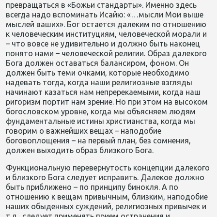
превращаться в «Божьи стандарты». Именно здесь
всегда надо вспоминать Исайю: «…мысли Мои выше
мыслей ваших». Бог остается далеким по отношению
к человеческим институциям, человеческой морали и
– что вовсе не удивительно и должно быть наконец
понято нами – человеческой религии. Образ далекого
Бога должен оставаться балансиром, фоном. Он
должен быть теми очками, которые необходимо
надевать тогда, когда наши религиозные взгляды
начинают казаться нам непререкаемыми, когда наш
ригоризм портит нам зрение. Но при этом на высоком
богословском уровне, когда мы объясняем людям
фундаментальные истины христианства, когда мы
говорим о важнейших вещах – наподобие
боговоплощения – на первый план, без сомнения,
должен выходить образ близкого Бога.
Функциональную перевернутость концепции далекого
и близкого Бога следует исправить. Далекое должно
быть приближено – по принципу бинокля. А по
отношению к вещам привычным, близким, наподобие
наших обыденных суждений, религиозных привычек и
т.д., следует применять прием остранения и