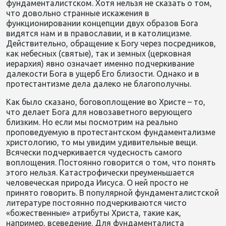
фундаменталистском. Хотя нельзя не сказать о том,
что довольно странные искажения в
функционировании концепции двух образов Бога
видятся нам и в православии, и в католицизме.
Действительно, обращение к Богу через посредников,
как небесных (святые), так и земных (церковная
иерархия) явно означает именно подчеркивание
далекости Бога в ущерб Его близости. Однако и в
протестантизме дела далеко не благополучны.
Как было сказано, боговоплощение во Христе – то,
что делает Бога для новозаветного верующего
близким. Но если мы посмотрим на реально
проповедуемую в протестантском фундаментализме
христологию, то мы увидим удивительные вещи.
Всячески подчеркивается чудесность самого
воплощения. Постоянно говорится о том, что понять
этого нельзя. Катастрофически преуменьшается
человеческая природа Иисуса. О ней просто не
принято говорить. В популярной фундаменталистской
литературе постоянно подчеркиваются чисто
«божественные» атрибуты Христа, такие как,
например, всеведение. Для фундаменталиста