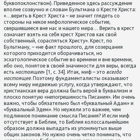
буквопоклонством). Приведенное здесь рассуждение
вполне созвучно и словам Бультмана о Кресте Христа:
«…верить в Крест Христа – не значит глядеть со
стороны на некое мифологическое событие,
свершившееся вне нас и нашего мира… Верить в крест
означает взять на себя крест Христов как свой
собственный, сораспяться Христу». Крест, по
Бультману, – «не факт прошлого, для созерцания
которого приходится оборачиваться, но
эсхатологическое событие во времени и вне времени,
ибо оно, понятое в своей значимости для веры, всегда
есть
настоящее
» [1, с. 34]. Итак, миф – это
всегда
настоящее
. Поэтому фундаменталисты оказывают
всему миру медвежью услугу, когда утверждают, что
христианская вера должна быть верой в буквализм и
плоско понятую «непогрешимость Писания». Им очень
важно, чтобы обязательно был «буквальный Адам» и
«буквальный Эдем». Но неужели это важнее, чем
подлинное понимание смысла Писания? И если миф
отсутствует в Библии, то Библия колоссальнейшим
образом должна выпадать из упомянутых выше
общих законов. Но нужно очень четко понимать, что