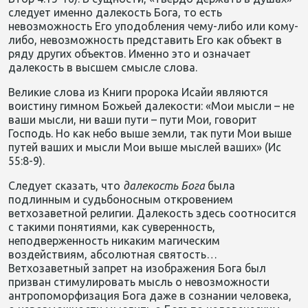
следует именно далекость Бога, то есть
невозможность Его уподобления чему-либо или кому-
либо, невозможность представить Его как объект в
ряду других объектов. Именно это и означает
далекость в высшем смысле слова.
Великие слова из Книги пророка Исайи являются
воистину гимном Божьей далекости: «Мои мысли – не
ваши мысли, ни ваши пути – пути Мои, говорит
Господь. Но как небо выше земли, так пути Мои выше
путей ваших и мысли Мои выше мыслей ваших» (Ис
55:8-9).
Следует сказать, что
далекость
Бога
была
подлинным и судьбоносным откровением
ветхозаветной религии. Далекость здесь соотносится
с такими понятиями, как суверенность,
неподверженность никаким магическим
воздействиям, абсолютная святость…
Ветхозаветный запрет на изображения Бога был
призван стимулировать мысль о невозможности
антропоморфизация Бога даже в сознании человека,