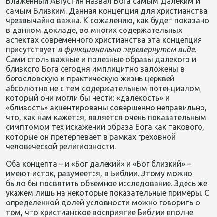
Блаженный Августин назвал Бога самым Далеким и
самым Близким. Данная концепция для христианства
чрезвычайно важна. К сожалению, как будет показано
в данном докладе, во многих содержательных
аспектах современного христианства эта концепция
присутствует
в
функционально
перевернутом
виде
.
Сами столь важные и полезные образы далекого и
близкого Бога сегодня имплицитно заложены в
богословскую и практическую жизнь церквей
абсолютно не с тем содержательным потенциалом,
который они могли бы нести: «далекость» и
«близость» акцентированы совершенно неправильно,
что, как нам кажется, является очень показательным
симптомом тех искажений образа Бога как такового,
которые он претерпевает в рамках греховной
человеческой религиозности.
Оба концепта – и «Бог далекий» и «Бог близкий» –
имеют исток, разумеется, в Библии. Этому можно
было бы посвятить объемное исследование. Здесь же
укажем лишь на некоторые показательные примеры. С
определенной долей условности можно говорить о
том, что христианское восприятие Библии вполне