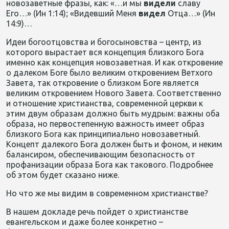
новозаветные фразы, как: «…и мы
видели
славу
Его…» (Ин 1:14); «Видевший Меня
видел
Отца…» (Ин
14:9)…
Идеи богоотцовства и богосыновства – центр, из
которого вырастает вся концепция близкого Бога
именно как концепция новозаветная. И как откровение
о далеком Боге было великим откровением Ветхого
Завета, так откровение о близком Боге является
великим откровением Нового Завета. Соответственно
и отношение христианства, современной церкви к
этим двум образам должно быть мудрым: важны оба
образа, но первостепенную важность имеет образ
близкого Бога как принципиально новозаветный.
Концепт далекого Бога должен быть и фоном, и неким
балансиром, обеспечивающим безопасность от
профанизации образа Бога как такового. Подробнее
об этом будет сказано ниже.
Но что же мы видим в современном христианстве?
В нашем докладе речь пойдет о христианстве
евангельском и даже более конкретно –