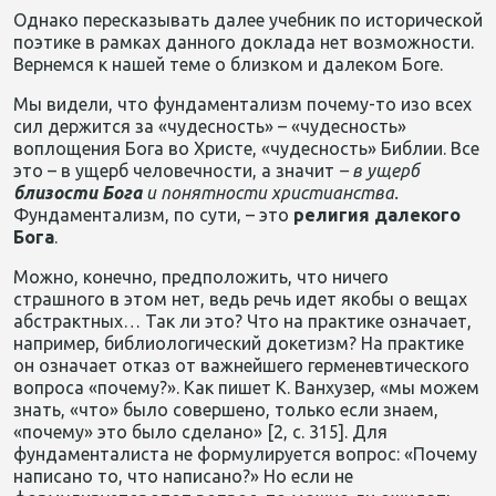
Однако пересказывать далее учебник по исторической
поэтике в рамках данного доклада нет возможности.
Вернемся к нашей теме о близком и далеком Боге.
Мы видели, что фундаментализм почему-то изо всех
сил держится за «чудесность» – «чудесность»
воплощения Бога во Христе, «чудесность» Библии. Все
это – в ущерб человечности, а значит
–
в
ущерб
близости
Бога
и
понятности
христианства
.
Фундаментализм, по сути, – это
религия
далекого
Бога
.
Можно, конечно, предположить, что ничего
страшного в этом нет, ведь речь идет якобы о вещах
абстрактных… Так ли это? Что на практике означает,
например, библиологический докетизм? На практике
он означает отказ от важнейшего герменевтического
вопроса «почему?». Как пишет К. Ванхузер, «мы можем
знать, «что» было совершено, только если знаем,
«почему» это было сделано» [2, с. 315]. Для
фундаменталиста не формулируется вопрос: «Почему
написано то, что написано?» Но если не