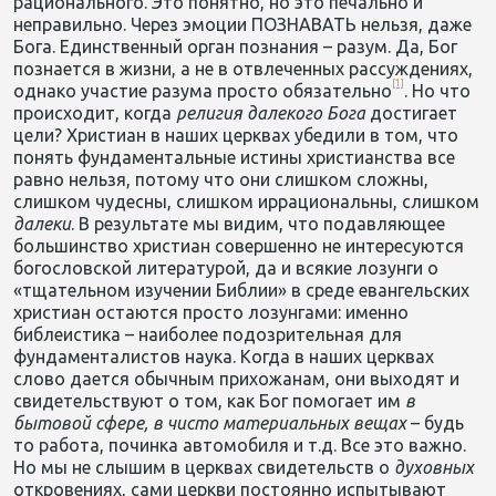
рационального. Это понятно, но это печально и
неправильно. Через эмоции ПОЗНАВАТЬ нельзя, даже
Бога. Единственный орган познания – разум. Да, Бог
познается в жизни, а не в отвлеченных рассуждениях,
[1]
однако участие разума просто обязательно
. Но что
происходит, когда
религия
далекого
Бога
достигает
цели? Христиан в наших церквах убедили в том, что
понять фундаментальные истины христианства все
равно нельзя, потому что они слишком сложны,
слишком чудесны, слишком иррациональны, слишком
далеки
. В результате мы видим, что подавляющее
большинство христиан совершенно не интересуются
богословской литературой, да и всякие лозунги о
«тщательном изучении Библии» в среде евангельских
христиан остаются просто лозунгами: именно
библеистика – наиболее подозрительная для
фундаменталистов наука. Когда в наших церквах
слово дается обычным прихожанам, они выходят и
свидетельствуют о том, как Бог помогает им
в
бытовой
сфере
,
в
чисто
материальных
вещах
– будь
то работа, починка автомобиля и т.д. Все это важно.
Но мы не слышим в церквах свидетельств о
духовных
откровениях, сами церкви постоянно испытывают