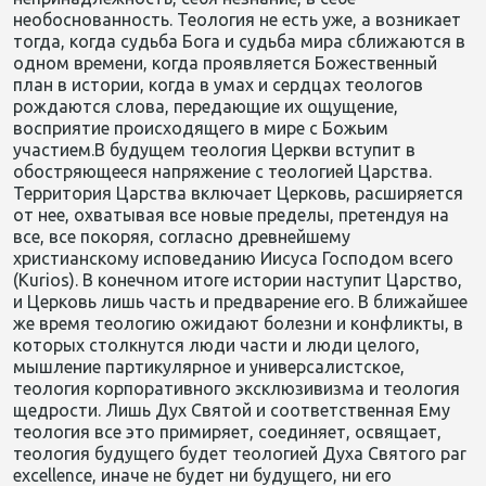
необоснованность. Теология не есть уже, а возникает
тогда, когда судьба Бога и судьба мира сближаются в
одном времени, когда проявляется Божественный
план в истории, когда в умах и сердцах теологов
рождаются слова, передающие их ощущение,
восприятие происходящего в мире с Божьим
участием.В будущем теология Церкви вступит в
обостряющееся напряжение с теологией Царства.
Территория Царства включает Церковь, расширяется
от нее, охватывая все новые пределы, претендуя на
все, все покоряя, согласно древнейшему
христианскому исповеданию Иисуса Господом всего
(Kurios). В конечном итоге истории наступит Царство,
и Церковь лишь часть и предварение его. В ближайшее
же время теологию ожидают болезни и конфликты, в
которых столкнутся люди части и люди целого,
мышление партикулярное и универсалистское,
теология корпоративного эксклюзивизма и теология
щедрости. Лишь Дух Святой и соответственная Ему
теология все это примиряет, соединяет, освящает,
теология будущего будет теологией Духа Святого par
excellence, иначе не будет ни будущего, ни его