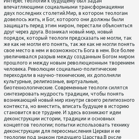
Интерес теологии к будущему был задан
впечатляющими социальными трансформациями
двух последних столетий.Мир, в котором теологам
довелось жить, и Бог, которого они должны были
защищать перед этим миром, перестали объясняться
друг через друга. Возникал новый мир, новый
порядок, который теологи предсказать не могли, так
же как не могли его понять, так же как не могли понять
свое место в нем и возможность Бога в нем. Все более
увеличивался разрыв между созданным Богом миром
прошлого и между новым революционным творением
человека. Революции социально-политические
переходили в научно-технические, их дополняли
культурные, религиозные, виртуальные,
биотехнологические. Современные теологи силятся
синтезировать мудрость традиции, чтобы понять
возникающий новый мир изнутри своего религиозного
контекста, но вместить, вписать будущее в историю
становится все труднее. И здесь возникают идеи
деконструкции истории, традиции и основных
концептов теологии; попытки использовать технику
деконструкции для переосмысления Церкви и ее
теологии под знаком грядущего Царства.В русле