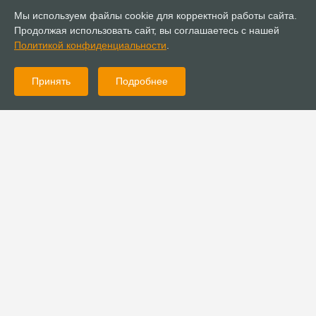
Мы используем файлы cookie для корректной работы сайта.
Продолжая использовать сайт, вы соглашаетесь с нашей
Политикой конфиденциальности
.
Принять
Подробнее
11.11.2012
Богословие
Образ далекого и близкого Бога в евангельском христианстве
12.09.2012
Богословие
КАКИМ БУДЕТ ХРИСТИАНСКОЕ СОЦИАЛЬНОЕ УЧЕНИЕ О