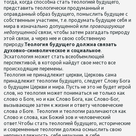
тогда, когда способна стать теологией будущего,
представить теологически продуманный и
оправданный образ будущего, помыслить будущее с
собственным участием, т.е. продумать будущее себя и
мира в изначально допущенной или
провоцирующе
недопущенной
связи, чтобы затем разгадать природу
этой связи, а через нее и свою собственную
природу.
Теология будущего должна связать
духовно-символическое и социальное
.
Эсхатология может стать всеобъемлющей
перспективой, в которой найдут свое место все
происходящие перемены.
Теология не принадлежит церкви, Церковь сама
принадлежит теологии будущего, следует Слову Бога
о будущем
Церкви и мира. Пусть не это не будет игрой
слов, но теология может пониматься не только как
слово о Боге, но и как Слово Бога, как Слово-Бог,
вызывающее затем к жизни и ответу человеческие
слова
о
Боге. Теология и теологии различаются как
Слово и слова, как Божий зов и человеческий
ответ.Чтобы стать теологией будущего, исторические
и современные теологии должна осмыслить свою
непринадлежность, себя незнание, в себе