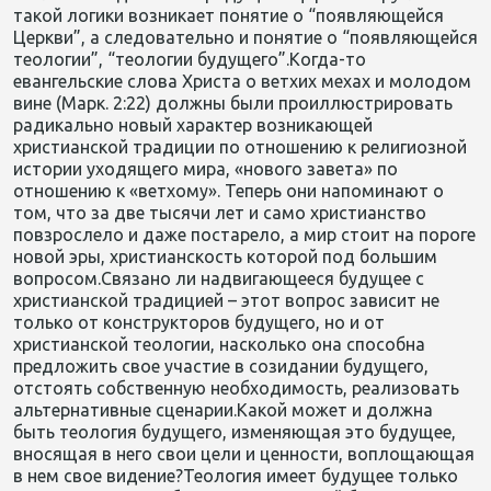
такой логики возникает понятие о “появляющейся
Церкви”, а следовательно и понятие о “появляющейся
теологии”, “теологии будущего”.Когда-то
евангельские слова Христа о ветхих мехах и молодом
вине (Марк. 2:22) должны были проиллюстрировать
радикально новый характер возникающей
христианской традиции по отношению к религиозной
истории уходящего мира, «нового завета» по
отношению к «ветхому». Теперь они напоминают о
том, что за две тысячи лет и само христианство
повзрослело и даже постарело, а мир стоит на пороге
новой эры, христианскость которой под большим
вопросом.Связано ли надвигающееся будущее с
христианской традицией – этот вопрос зависит не
только от конструкторов будущего, но и от
христианской теологии, насколько она способна
предложить свое участие в созидании будущего,
отстоять собственную необходимость, реализовать
альтернативные сценарии.Какой может и должна
быть теология будущего, изменяющая это будущее,
вносящая в него свои цели и ценности, воплощающая
в нем свое видение?Теология имеет будущее только