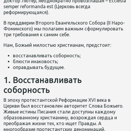
доктор Лютер, неоднократно провозглашая – Ecclesia
semper reformanda est (Церковь всегда
реформирующаяся).
В преддверии Второго Евангельского Собора (II Наро-
Фоминского) мы полагаем важным сформулировать
три требования к самим себе.
Нам, Божьей милостью христианам, предстоит:
восстанавливать соборность;
блюсти инаковость;
оправдывать будущее.
1. Восстанавливать
соборность
В эпоху протестантской Реформации XVI века в
Церкви был восстановлен авторитет Слова Божьего.
Живые истины Писания стали доступны каждому
образованному христианину, возрождая сердца и
преображая жизни тех, кто ищет Правды. А
многообразие протестантских деноминаций,