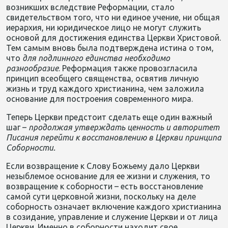
возникших вследствие Реформации, стало
свидетельством того, что ни единое учение, ни общая
иерархия, ни юридическое лицо не могут служить
основой для достижения единства Церкви Христовой.
Тем самым вновь была подтверждена истина о том,
что
для подлинного единства необходимо
разнообразие
. Реформация также провозгласила
принцип всеобщего священства, освятив личную
жизнь и труд каждого христианина, чем заложила
основание для построения современного мира.
Теперь Церкви предстоит сделать еще один важный
шаг –
продолжая утверждать ценность и авторитет
Писания перейти к восстановлению в Церкви принципа
Соборности.
Если возвращение к Слову Божьему дало Церкви
незыблемое основание для ее жизни и служения, то
возвращение к соборности – есть восстановление
самой сути церковной жизни, поскольку на деле
соборность означает включение каждого христианина
в созидание, управление и служение Церкви и от лица
Церкви. Именно в соборности находит свое