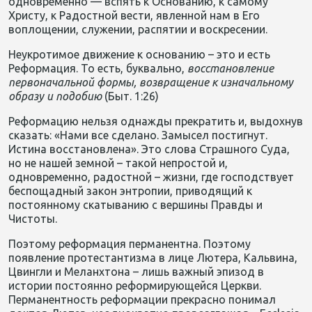
одновременно — вспять к Основанию, к самому
Христу, к Радостной вести, явленной нам в Его
воплощении, служении, распятии и воскресении.
Неукротимое движение к основанию – это и есть
Реформация. То есть, буквально,
восстановление
первоначальной формы, возвращение к изначальному
образу и подобию
(Быт. 1:26)
Реформацию нельзя однажды прекратить и, выдохнув
сказать: «Нами все сделано. Замысел постигнут.
Истина восстановлена». Это слова Страшного Суда,
но не нашей земной – такой непростой и,
одновременно, радостной – жизни, где господствует
беспощадный закон энтропии, приводящий к
постоянному скатыванию с вершины Правды и
Чистоты.
Поэтому реформация перманентна. Поэтому
появление протестантизма в лице Лютера, Кальвина,
Цвингли и Меланхтона – лишь важный эпизод в
истории постоянно реформирующейся Церкви.
Перманентность реформации прекрасно понимал