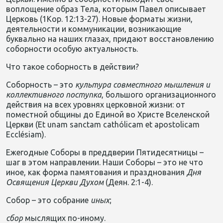
воплощение образ Тела, которым Павел описывает
Церковь (1Кор. 12:13-27). Новые форматы жизни,
деятельности и коммуникации, возникающие
буквально на наших глазах, придают восстановлению
соборности особую актуальность.
Что такое соборность в действии?
Соборность – это
культура совместного мышления и
коллективного поступка
, большого организационного
действия на всех уровнях церковной жизни: от
поместной общины до Единой во Христе Вселенской
Церкви (Et unam sanctam cathólicam et apostolicam
Ecclésiam).
Ежегодные Соборы в преддверии Пятидесятницы –
шаг в этом направлении. Наши Соборы – это не что
иное, как форма памятования и празднования
Дня
Освящения Церкви Духом
(Деян. 2:1-4).
Собор – это собрание
иных
;
сбор
мыслящих по-иному.