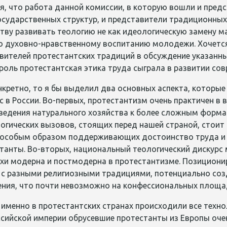
я, что работа данной комиссии, в которую вошли и пред
осударственных структур, и представители традиционных
ву развивать теологию не как идеологическую замену ма
о духовно-нравственному воспитанию молодежи. Хочетс
ителей протестантских традиций в обсуждение указанных
роль протестантская этика труда сыграла в развитии со
нкретно, то я бы выделил два основных аспекта, которые
 в России. Во-первых, протестантизм очень практичен в
 ведения натурального хозяйства к более сложным форм
огических вызовов, стоящих перед нашей страной, стоит
 особым образом поддерживающих достоинство труда и
танты. Во-вторых, национальный теологический дискурс
хи модерна и постмодерна в протестантизме. Позиционир
 с разными религиозными традициями, потенциально со
рения, что почти невозможно на конфессиональных площа
 именно в протестантских странах происходили все техно
оссийской империи обрусевшие протестанты из Европы оч