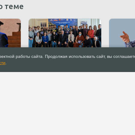
о теме
22.04.2021
Новости
22.04.2021
ектной работы сайта. Продолжая использовать сайт, вы соглашает
ел в
II межконфессиональный
В Москве с
сти
.
ентском
турнир по шахматам «Диалог
Молитвенн
религий» прошел в Москве
«Краеугол
РОСХВЕ(п)
ОФИС
О РОСХВЕ(п)
Аппарат РОСХВЕ(п)
О пятидесятниках
Реквизиты для
пожертвований
Основы вероучения
Документы
История РОСХВЕ(п)