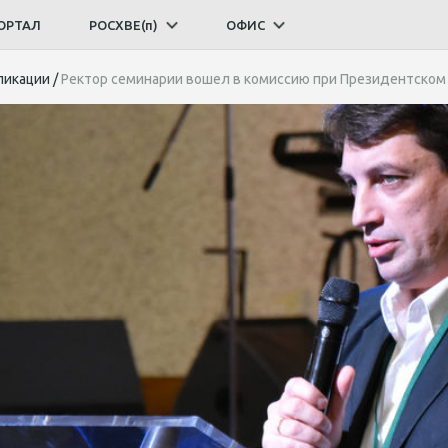
ОРТАЛ
РОСХВЕ(п)
ОФИС
ликации
/
Ректор семинарии вошел в комиссию при Президентском