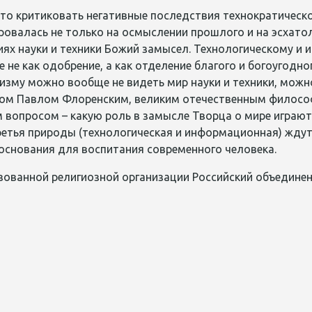
то критиковать негативные последствия технократическог
овалась не только на осмыслении прошлого и на эсхатол
ях науки и техники Божий замысел. Технологическому и
 не как одобрение, а как отделение благого и богоугодн
изму можно вообще не видеть мир науки и техники, можн
цом Павлом Флоренским, великим отечественным философ
вопросом – какую роль в замысле Творца о мире играют т
третья природы (технологическая и информационная) жду
основания для воспитания современного человека.
зованной религиозной организации Российский объединен