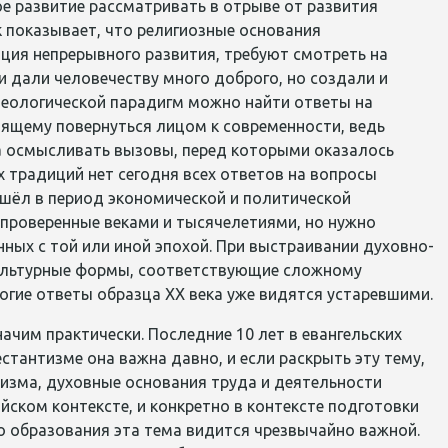
ое развитие рассматривать в отрыве от развития
к показывает, что религиозные основания
ция непрерывного развития, требуют смотреть на
и дали человечеству много доброго, но создали и
 теологической парадигм можно найти ответы на
оящему повернуться лицом к современности, ведь
на осмысливать вызовы, перед которыми оказалось
х традиций нет сегодня всех ответов на вопросы
ошёл в период экономической и политической
, проверенные веками и тысячелетиями, но нужно
ных с той или иной эпохой. При выстраивании духовно-
культурные формы, соответствующие сложному
огие ответы образца
XX
века уже видятся устаревшими.
ачим практически. Последние 10 лет в евангельских
тантизме она важна давно, и если раскрыть эту тему,
изма, духовные основания труда и деятельности
йском контексте, и конкретно в контексте подготовки
о образования эта тема видится чрезвычайно важной.