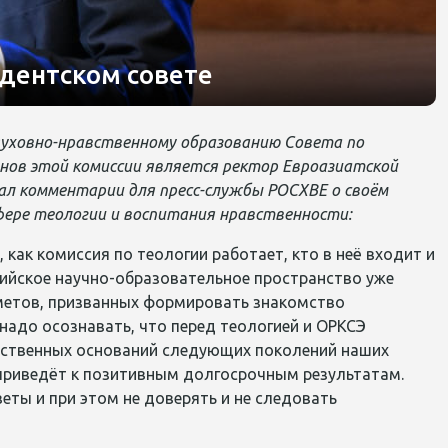
дентском совете
и духовно-нравственному образованию Совета по
енов этой комиссии является ректор Евроазиатской
 дал комментарии для пресс-службы РОСХВЕ о своём
фере теологии и воспитания нравственности:
как комиссия по теологии работает, кто в неё входит и
ссийское научно-образовательное пространство уже
дметов, призванных формировать знакомство
надо осознавать, что перед теологией и ОРКСЭ
вственных оснований следующих поколений наших
 приведёт к позитивным долгосрочным результатам.
еты и при этом не доверять и не следовать