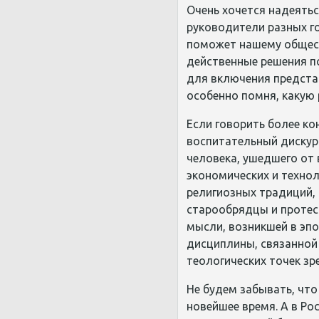
Очень хочется надеятьс
руководители разных г
поможет нашему общест
действенные решения п
для включения представ
особенно помня, какую 
Если говорить более ко
воспитательный дискурс
человека, ушедшего от
экономических и технол
религиозных традиций,
старообрядцы и протес
мысли, возникшей в эпо
дисциплины, связанной
теологических точек з
Не будем забывать, что
новейшее время. А в Р