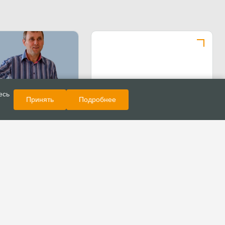
Показать еще
Новости
есь
Принять
Подробнее
остоялся
ый конгресс церквей
ьный камень»