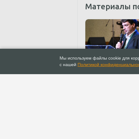
Материалы п
23.04.2021
Публикации
Мы используем файлы cookie для корр
Ректор семинарии вош
с нашей
Политикой конфиденциально
комиссию при Презид
совете
ГЛАВНАЯ
ИНФОПОРТАЛ