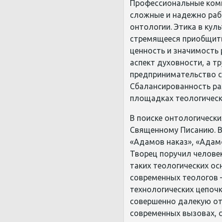
Профессиональные комп
сложные и надежно раб
онтологии. Этика в кул
стремящееся приобщить
ценность и значимость
аспект духовности, а т
предпринимательство са
Сбалансированность ра
площадках теологически
В поиске онтологическ
Священному Писанию. В 
«Адамов наказ», «Адамо
Творец поручил человек
таких теологических ос
современных теологов 
технологических цепочк
совершенно далекую от 
современных вызовах, 