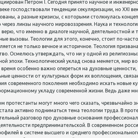
нициирован Петром
I
. Сегодня принято научное и инженерн
 веке господствовали тенденции секуляризации, но
XXI
ве
ваны, а разные кризисы, с которыми столкнулась концеп
 через линзы научного мировоззрения. Наука и технологи
 верю, что именно в диалоге научной, деятельностной и
ые вызовы. Теологии для этого, конечно, стоит по-наст
ляется не только вечное и историчное. Теология призва
во. Осмелюсь утверждать, что ни у одной из религиозны
ой эпохи. Технологический уклад снова меняется, мир в
о время особенно важно опереться на духовные ценности
ные ценности от культурных форм их воплощения, связан
ния современного поколения необходимо искать новые 
формационному укладу современной жизни. Ведь даже мн
ом протестанты могут много чего сказать, чрезвычайно зн
тала активно подниматься тема теологии труда. В протес
тельный разговор про духовные основания профессионал
деятельности предпринимательской. В современном росси
рофилей в системе высшего и среднего профессиональног