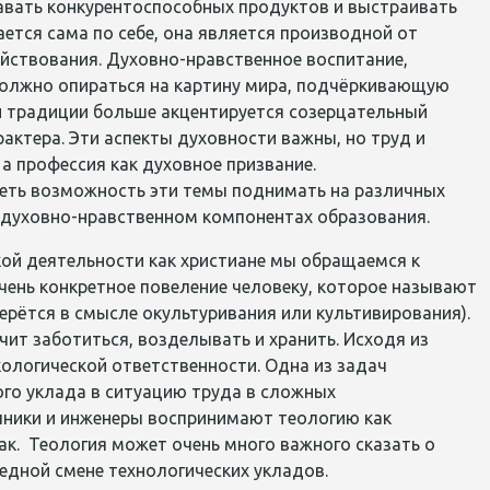
авать конкурентоспособных продуктов и выстраивать
ется сама по себе, она является производной от
ействования. Духовно-нравственное воспитание,
должно опираться на картину мира, подчёркивающую
й традиции больше акцентируется созерцательный
актера. Эти аспекты духовности важны, но труд и
а профессия как духовное призвание.
меть возможность эти темы поднимать на различных
и духовно-нравственном компонентах образования.
ой деятельности как христиане мы обращаемся к
очень конкретное повеление человеку, которое называют
ерётся в смысле окультуривания или культивирования).
чит заботиться, возделывать и хранить. Исходя из
кологической ответственности. Одна из задач
го уклада в ситуацию труда в сложных
учники и инженеры воспринимают теологию как
ак. Теология может очень много важного сказать о
едной смене технологических укладов.