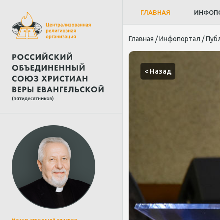
ГЛАВНАЯ
ИНФОП
Главная
/
Инфопортал
/
Пуб
< Назад
Начальствующий епископ