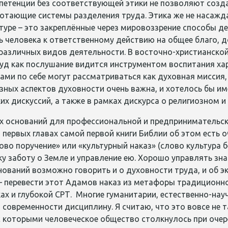
етенции без соответствующей этики не позволяют созд
отающие системы разделения труда. Этика же не насажда
ьтуре – это закреплённые через мировоззрение способы д
 человека к ответственному действию на общее благо, 
 различных видов деятельности. В восточно-христианско
руд как послушание видится инструментом воспитания хар
ми по себе могут рассматриваться как духовная миссия, 
зных аспектов духовности очень важна, и хотелось бы и
х дискуссий, а также в рамках дискурса о религиозном 
их оснований для профессиональной и предпринимательск
первых главах самой первой книги Библии об этом есть 
во поручение» или «культурный наказ» (слово культура б
у заботу о Земле и управление ею. Хорошо управлять зна
нований возможно говорить и о духовности труда, и об э
– перевести этот Адамов наказ из метафоры традиционно
ах и глубокой СРТ. Многие гуманитарии, естественно-на
современности дисциплину. Я считаю, что это вовсе не т
с которыми человеческое общество столкнулось при очер