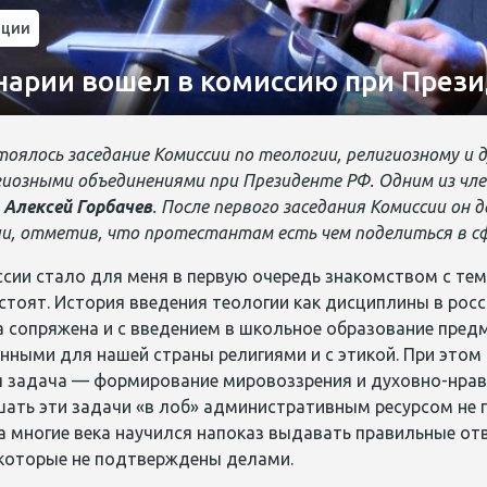
ации
нарии вошел в комиссию при Прези
стоялось заседание Комиссии по теологии, религиозному 
гиозными объединениями при Президенте РФ. Одним из чл
и
Алексей Горбачев
. После первого заседания Комиссии он
ии, отметив, что протестантам есть чем поделиться в с
сии стало для меня в первую очередь знакомством с тем, 
 стоят. История введения теологии как дисциплины в ро
а сопряжена и с введением в школьное образование пре
ными для нашей страны религиями и с этикой. При этом 
я задача — формирование мировоззрения и духовно-нра
шать эти задачи «в лоб» административным ресурсом не
а многие века научился напоказ выдавать правильные отв
которые не подтверждены делами.