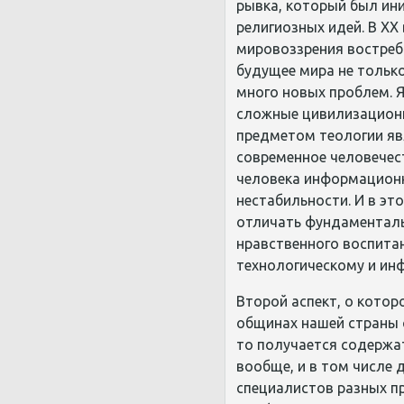
рывка, который был и
религиозных идей. В ХХ
мировоззрения востребо
будущее мира не только
много новых проблем. Я
сложные цивилизационн
предметом теологии яв
современное человечест
человека информационн
нестабильности. И в эт
отличать фундаменталь
нравственного воспита
технологическому и ин
Второй аспект, о котор
общинах нашей страны с
то получается содержа
вообще, и в том числе 
специалистов разных п