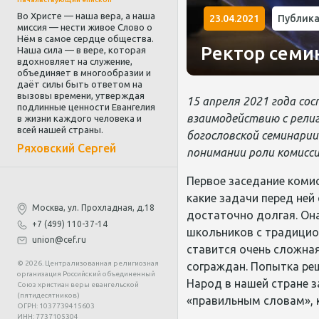
Во Христе — наша вера, а наша
23.04.2021
Публик
миссия — нести живое Слово о
Нём в самое сердце общества.
Ректор семи
Наша сила — в вере, которая
вдохновляет на служение,
объединяет в многообразии и
даёт силы быть ответом на
вызовы времени, утверждая
15 апреля 2021 года со
подлинные ценности Евангелия
взаимодействию с рели
в жизни каждого человека и
всей нашей страны.
богословской семинари
Ряховский Сергей
понимании роли комисс
Первое заседание комис
какие задачи перед ней
Москва, ул. Прохладная, д.18
достаточно долгая. Он
+7 (499) 110-37-14
школьников с традицион
union@cef.ru
ставится очень сложна
© 2026. Централизованная религиозная
сограждан. Попытка ре
организация Российский объединенный
Народ в нашей стране з
Союз христиан веры евангельской
(пятидесятников)
«правильным словам», 
ОГРН: 1037739415603
ИНН: 7737105304