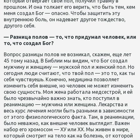
который отвергает свой пол, получил травму в
прошлом. И она толкает его верить, что быть тем, кем
меня создал Бог — опасно. Чтобы защитить эту
внутреннюю боль, он надевает другое тождество,
другого себя.
— Разница полов — то, что придумал человек, или
то, что создал Бог?
Вопрос разницы полов не возникал, скажем, еще лет
45 тому назад. В Библии мы видим, что Бог создал
мужчину и женщину — мужской пол и женский пол. Но
сегодня люди считают, что твой пол — это то, как ты
себя чувствуешь. Конечно, медицина позволяет
изменить себя внешне, но человек не может изменить
свою сущность. Моя жена работала медсестрой, и ей
было чрезвычайно важно знать, кто поступил в
реанимацию — мужчина или женщина. Лекарства и
весь курс лечения могли быть разными в зависимости
от этого физиологического факта. Там, в реанимации,
было неважно, как внешне человек выглядит. Важен
набор его хромосом — ХУ или ХХ. Мы живем в мире,
который смотрит на тело как на болезнь, от которой