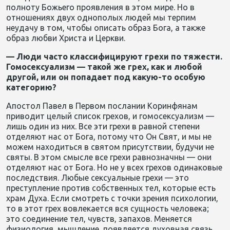
полноту Божьего проявления в этом мире. Но в
отношениях двух однополых людей мы терпим
неудачу в том, чтобы описать образ Бога, а также
образ любви Христа и Церкви.
— Люди часто классифицируют грехи по тяжести.
Гомосексуализм — такой же грех, как и любой
другой, или он попадает под какую-то особую
категорию?
Апостол Павел в Первом послании Коринфянам
приводит целый список грехов, и гомосексуализм —
лишь один из них. Все эти грехи в равной степени
отделяют нас от Бога, потому что Он Свят, и мы не
можем находиться в святом присутствии, будучи не
святы. В этом смысле все грехи равнозначны — они
отделяют нас от Бога. Но не у всех грехов одинаковые
последствия. Любые сексуальные грехи — это
преступление против собственных тел, которые есть
храм Духа. Если смотреть с точки зрения психологии,
то в этот грех вовлекается вся сущность человека;
это соединение тел, чувств, запахов. Меняется
физиология, мышление, появляется духовная связь.