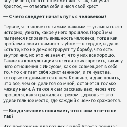
внутри него; но что он может жить так, как учил
Христос, — отвергая себя и неся свой крест.
— С чего следует начать путь с человеком?
Первое, что является самым важным — услышать его
историю, узнать, какое у него прошлое. Порой мы
пытаемся исправить внешность человека, тогда как
проблема лежит намного глубже — в сердце, в душе.
Есть те, кто не демонстрирует ту борьбу, что есть
внутри них, но это не значит, что у них все хорошо.
Также на консультации я всегда хочу спросить, какие у
него отношения с Иисусом, как он совмещает в себе
то, что считает себя христианином, и те чувства,
которые поднимаются в нем. Конечно, я даю понять,
что все, чем он делится со мной, останется только
между нами. А также я сам рассказываю, через что
прошел я, как я сражался с грехом. Церковь — это
удивительное место, где каждый с чем-то сражается.
— Когда человек понимает, что с ним что-то не
так?
Это по-разному для разных людей. Кто-то понимал,