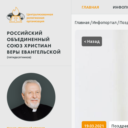
ГЛАВНАЯ
ИНФОП
Главная
/
Инфопортал
/
Поз
< Назад
19.03.2021
Поздра
Начальствующий епископ