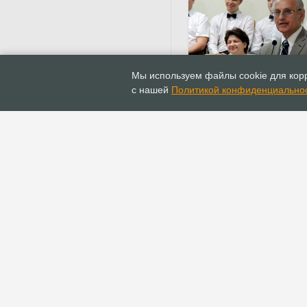
19.03.2021
Новости
Мы используем файлы cookie для корр
Епископ Сергей Ряховс
с нашей
Политикой конфиденциально
Евгении Гончаренко: «
пропитан музыкой и л
Господу»
ГЛАВНАЯ
ИНФОПОРТАЛ