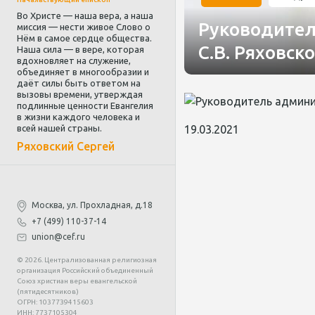
Во Христе — наша вера, а наша
Руководител
миссия — нести живое Слово о
Нём в самое сердце общества.
С.В. Ряховск
Наша сила — в вере, которая
вдохновляет на служение,
объединяет в многообразии и
даёт силы быть ответом на
вызовы времени, утверждая
подлинные ценности Евангелия
в жизни каждого человека и
19.03.2021
всей нашей страны.
Ряховский Сергей
Москва, ул. Прохладная, д.18
+7 (499) 110-37-14
union@cef.ru
© 2026. Централизованная религиозная
организация Российский объединенный
Союз христиан веры евангельской
(пятидесятников)
ОГРН: 1037739415603
ИНН: 7737105304