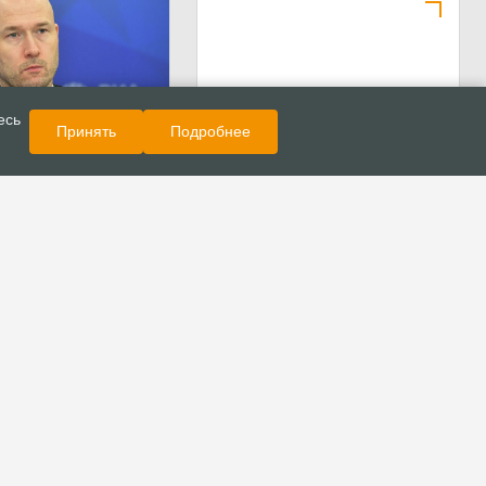
Показать еще
Поздравления
есь
Принять
Подробнее
яков поздравил
.В. Ряховского с днём