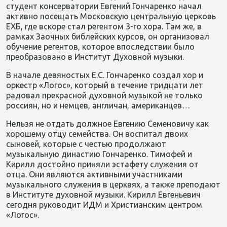
студент консерватории Евгений Гончаренко начал
активно посещать Московскую центральную церковь
ЕХБ, где вскоре стал регентом 3-го хора. Там же, в
рамках Заочных библейских курсов, он организовал
обучение регентов, которое впоследствии было
преобразовано в Институт Духовной музыки.
В начале девяностых Е.С. Гончаренко создал хор и
оркестр «Логос», который в течение тридцати лет
радовал прекрасной духовной музыкой не только
россиян, но и немцев, англичан, американцев…
Нельзя не отдать должное Евгению Семеновичу как
хорошему отцу семейства. Он воспитал двоих
сыновей, которые с честью продолжают
музыкальную династию Гончаренко. Тимофей и
Кирилл достойно приняли эстафету служения от
отца. Они являются активными участниками
музыкального служения в церквях, а также преподают
в Институте духовной музыки. Кирилл Евгеньевич
сегодня руководит ИДМ и Христианским центром
«Логос».