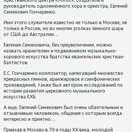
Христианского центра «Логос», создатель и
руководитель одноимённого хора и оркестра, Евгений
Семенович Гончаренко.
Имя этого служителя известно не только в Москве, не
только в России, но во многих уголках земного шара
от США до Австралии…
Евгения Семеновича, без преувеличения, можно
назвать хранителем и подвижником музыкально-
хорового искусства братства евангельских христиан-
баптистов.
Е.С. Гончаренко композитор, написавший множество
прекрасных гимнов, аранжировок и симфонических
произведений, также был автором исследований по
истории развития церковного музыкального
искусства ЕХБ.
А еще, Евгений Семенович был очень обаятельным и
отзывчивым человеком, общение с которым всегда
интересно и приятно…
Приехав в Москву в 70-е годы ХХ века, молодой