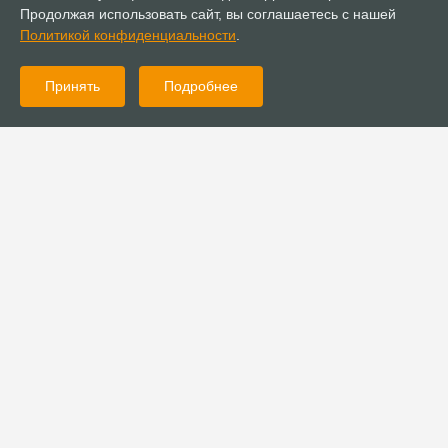
Продолжая использовать сайт, вы соглашаетесь с нашей
Политикой конфиденциальности
.
Принять
Подробнее
22.12.2020
Публикации
Христианские музыканты разных церквей спели
рождественскую песню
22.12.2020
Поздравления
Поздравление с Рождеством Христовым от митрополита
Меркурия