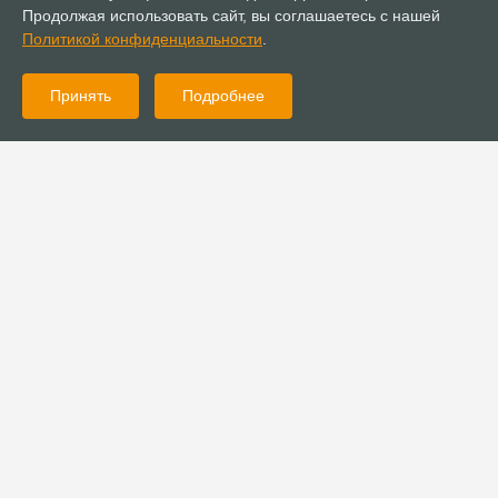
Продолжая использовать сайт, вы соглашаетесь с нашей
Политикой конфиденциальности
.
Принять
Подробнее
20.04.2025
Поздравления
Поздравление с Пасхой Христовой от Д.К. Богатырёва
20.04.2025
Поздравления
Поздравление с Пасхой Христовой от иеромонаха Стефана
(Игумнова)