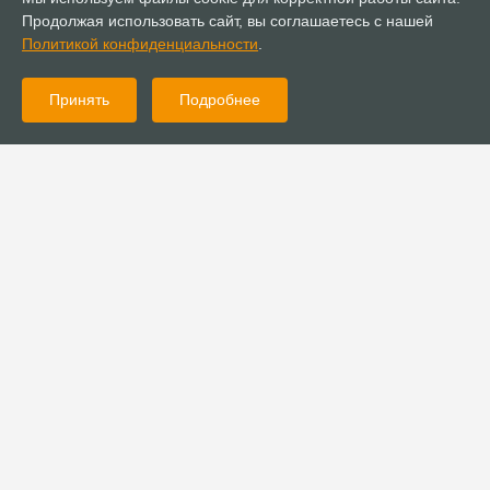
Продолжая использовать сайт, вы соглашаетесь с нашей
Политикой конфиденциальности
.
Принять
Подробнее
03.11.2020
Новости
Президент РФ поздравил епископа Сергея Ряховского с Днём
народного единства
03.11.2020
Обзор СМИ
Жириновский предложил Мишустину брать на работу
протестантов и староверов