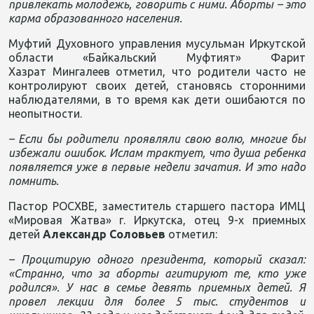
привлекать молодежь, говорить с ними. Аборты – это
карма образованного населения.
Муфтий Духовного управления мусульман Иркутской
области «Байкальский Муфтият» Фарит
Хазрат Мингалеев отметил, что родители часто не
контролируют своих детей, становясь сторонними
наблюдателями, в то время как дети ошибаются по
неопытности.
– Если бы родители проявляли свою волю, многие бы
избежали ошибок. Ислам трактует, что душа ребенка
появляется уже в первые недели зачатия. И это надо
помнить.
Пастор РОСХВЕ, заместитель старшего пастора ИМЦ
«Мировая Жатва» г. Иркутска, отец 9-х приемных
детей
Александр Соловьев
отметил:
– Процитирую одного президента, который сказал:
«Странно, что за аборты агитируют те, кто уже
родился». У нас в семье девять приемных детей. Я
провел лекции для более 5 тыс. студентов и