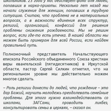
школьников. 23 года у нас действует фонд для людей,
попавших в нарко-приюты. Несколько лет назад мы
начали служение для женщин, попавших в трудную
ситуацию. Считаю, что проблема не в материальных
вопросах, а в важности единения всех структур,
религий, организаций, конфессий для решения
проблемы снижения рождаемости. Мы не решим
вопрос, если где-то есть утечка. В нашей области мы
можем быть примером для всей России, если найдем
правильный путь.
Полномочный представитель Начальствующего
епископа Российского объединенного Союза христиан
веры евангельской (пятидесятников) в Иркутской
области, пастор Сергей Силкин отметил, что на
региональном уровне мы действительно можем
многое сделать.
– Роль религии донести до людей, что рождение – это
дар Божий, научить молодежь преодолевать семейные
проблемы. Для этого нужно взаимодействовать со
школами, ЗАГСами, проводить ликбез,
консультировать семьи в церквях, – сказал он.