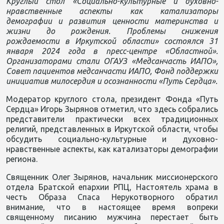
Круглый стол «Социально-культурные и духовно-
нравственные аспекты как катализаторы
демографии и развития ценности материнства и
жизни до рождения. Проблемы снижения
рождаемости в Иркутской области» состоялся 31
января 2024 года в пресс-центре «Областной».
Организаторами стали ОГАУЗ «Медсанчасть ИАПО»,
Совет пациентов медсанчасти ИАПО, Фонд поддержки
инициатив милосердия и осознанности «Путь Сердца».
Модератор круглого стола, президент Фонда «Путь
Сердца» Игорь Зырянов отметил, что здесь собрались
представители практически всех традиционных
религий, представленных в Иркутской области, чтобы
обсудить социально-культурные и духовно-
нравственные аспекты, как катализаторы демографии
региона.
Священник Олег Зырянов, начальник миссионерского
отдела Братской епархии РПЦ, Настоятель храма в
честь Образа Спаса Нерукотворного обратил
внимание, что в настоящее время вопреки
священному писанию мужчина перестает быть