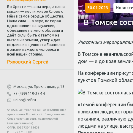
Во Христе — наша вера, а наша
30.01.2023
Новост
миссия — нести живое Слово о
Нём в самое сердце общества.
В Томске со
Наша сила — в вере, которая
вдохновляет на служение,
объединяет в многообразии и
даёт силы быть ответом на
вызовы времени, утверждая
Участники мероприяти
подлинные ценности Евангелия
в жизни каждого человека и
В Томске в евангельско
всей нашей страны.
дом — и до края земли»
Ряховский Сергей
На конференции присут
пунктов Томской облас
Москва, ул. Прохладная, д.18
+7 (499) 110-37-14
union@cef.ru
«Темой конференции б
© 2026. Централизованная религиозная
приехали люди, которы
организация Российский объединенный
покаяния, различную д
Союз христиан веры евангельской
(пятидесятников)
людьми на улице, выс
ОГРН: 1037739415603
ИНН: 7737105304
Прославления».