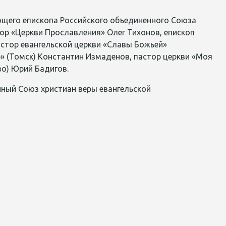
щего епископа Российского объединенного
Союза
тор
«Церкви Прославления» Олег Тихонов, епископ
астор евангельской церкви «Славы Божьей»
р» (Томск) Константин
Измаденов
, пастор церкви «Моя
ово) Юрий
Бадигов
.
ный Союз христиан веры евангельской