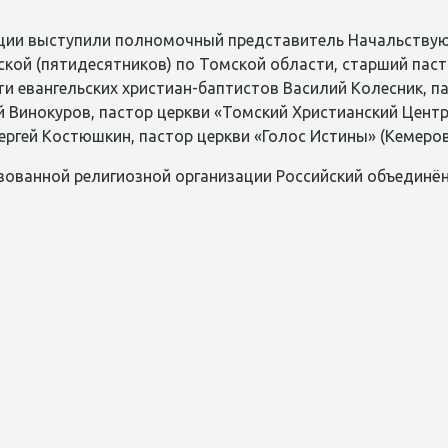
ции выступили полномочный представитель Начальствую
ской (пятидесятников) по Томской области, старший пас
и евангельских христиан-баптистов Василий Колесник, п
й Винокуров, пастор церкви «Томский Христианский Цент
ергей
Костюшкин
, пастор церкви «Голос Истины» (Кемер
зованной религиозной организации Российский объединён