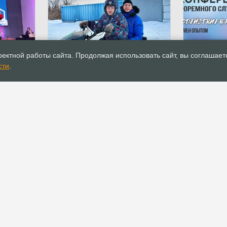
27.01.2023
Новости
27.01.2023
ектной работы сайта. Продолжая использовать сайт, вы соглашает
БФ “Рука помощи” осуществил
В Кемеров
сти
.
 дом —
мечту особенного мальчика
конференц
служения 
ресоциали
РОСХВЕ(п)
ОФИС
О РОСХВЕ(п)
Аппарат РОСХВЕ(п)
О пятидесятниках
Реквизиты для
пожертвований
Основы вероучения
Документы
История РОСХВЕ(п)
Устав
Начальствующий епископ
Канонические правила
Духовный Совет
Положения и регламенты
Участники союза
Официальные
Заместители
рекомендации
начальствующего епископа