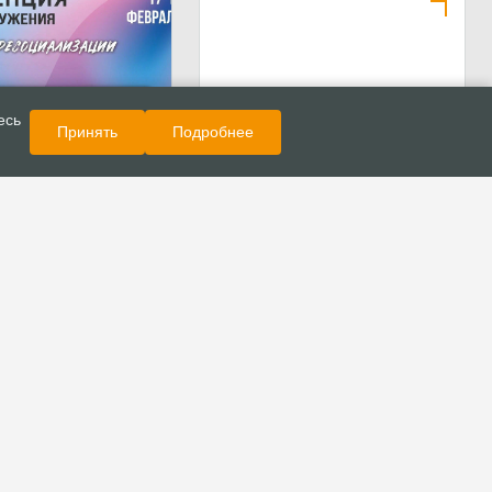
Показать еще
Новости
есь
Принять
Подробнее
о состоится
ия тюремного
“Содействие в
зации”