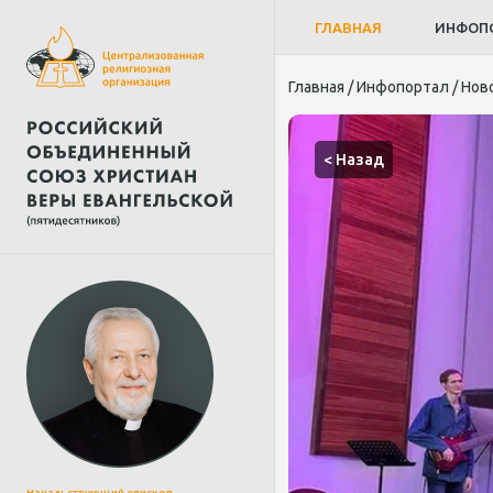
ГЛАВНАЯ
ИНФОП
Главная
/
Инфопортал
/
Нов
< Назад
Начальствующий епископ