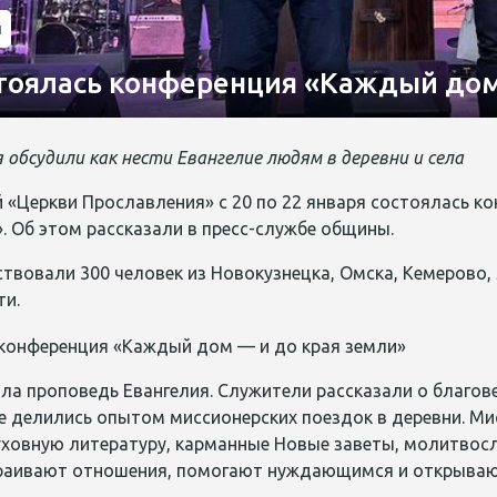
и
стоялась конференция «Каждый дом
я обсудили
как
нести
Е
вангели
е
людям
в
деревни и
сел
а
й «Церкви Прославления»
с
20
по
22 января состоялась к
. Об этом рассказали в пресс-службе общины.
ствовал
и
300 человек из Новокузнецка, Омска, Кемерово,
ти.
ыл
а
проповедь Евангелия
. С
лужители рассказали о
благов
е д
елились опытом миссионерских поездок в деревни. М
уховную литературу, карманные Новые заветы, молитвос
траивают отношения
,
помогают нуждающимся
и
открываю