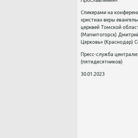
С
пикер
ами
на конферен
христиан веры евангель
церквей Томской област
(Магнитогорск) Дмитри
Церковь» (Краснодар) С
Пресс-служба централи
(пятидесятников)
30.01.2023