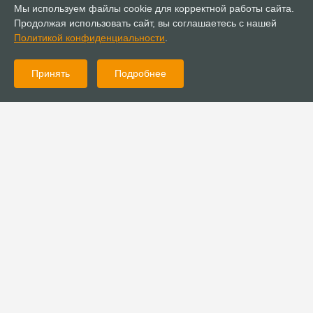
Мы используем файлы cookie для корректной работы сайта.
Продолжая использовать сайт, вы соглашаетесь с нашей
Политикой конфиденциальности
.
Принять
Подробнее
25.11.2025
Новости
В Кемерове состоялась пасторская встреча
17.11.2025
Новости
Большая встреча предпринимателей и пасторов собрала 1500