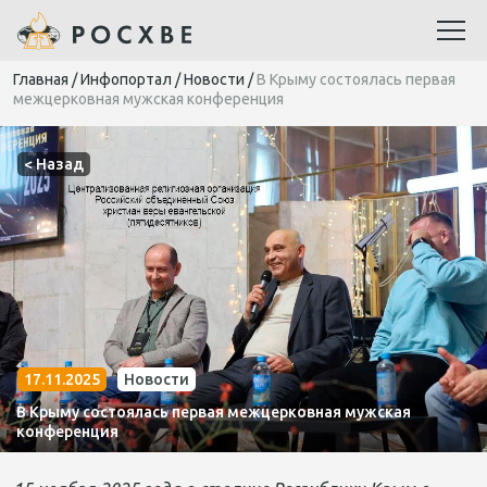
Главная
/
Инфопортал
/
Новости
/
В Крыму состоялась первая
межцерковная мужская конференция
< Назад
17.11.2025
Новости
В Крыму состоялась первая межцерковная мужская
конференция