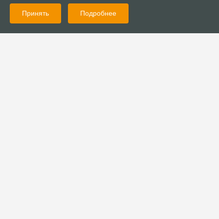
Принять
Подробнее
16.05.2022
Новости
Церковь «Река жизни» помогает погорельцам в
Новосибирской области
16.05.2022
Новости
Прихожанка «Краеугольного камня» выступила на концерте
иностранных студентов Новосибирской консерватории