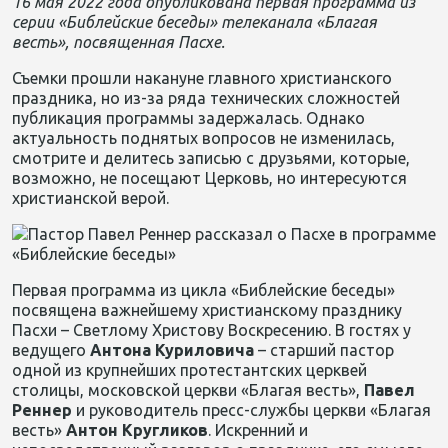
16 мая 2022 года опубликована первая программа из
серии «Библейские беседы» телеканала «Благая
весть», посвященная Пасхе.
Съемки прошли накануне главного христианского
праздника, но из-за ряда технических сложностей
публикация программы задержалась. Однако
актуальность поднятых вопросов не изменилась,
смотрите и делитесь записью с друзьями, которые,
возможно, не посещают Церковь, но интересуются
христианской верой.
Первая программа из цикла «Библейские беседы»
посвящена важнейшему христианскому празднику
Пасхи – Светлому Христову Воскресению. В гостях у
ведущего
Антона Куриловича
– старший пастор
одной из крупнейших протестантских церквей
столицы, московской церкви «Благая весть»,
Павел
Реннер
и руководитель пресс-службы церкви «Благая
весть»
Антон Кругликов
. Искренний и