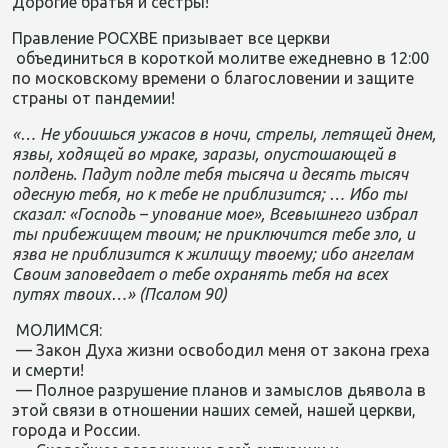
Дорогие братья и сестры!
Правление РОСХВЕ призывает все церкви
объединиться в короткой молитве ежедневно в 12:00
по московскому времени о благословении и защите
страны от пандемии!
«… Не убоишься ужасов в ночи, стрелы, летящей днем,
язвы, ходящей во мраке, заразы, опустошающей в
полдень. Падут подле тебя тысяча и десять тысяч
одесную тебя, но к тебе не приблизится; … Ибо ты
сказал: «Господь – упование мое», Всевышнего избрал
ты прибежищем твоим; не приключится тебе зло, и
язва не приблизится к жилищу твоему; ибо ангелам
Своим заповедает о тебе охранять тебя на всех
путях твоих…» (Псалом 90)
МОЛИМСЯ:
— Закон Духа жизни освободил меня от закона греха
и смерти!
— Полное разрушение планов и замыслов дьявола в
этой связи в отношении наших семей, нашей церкви,
города и России.