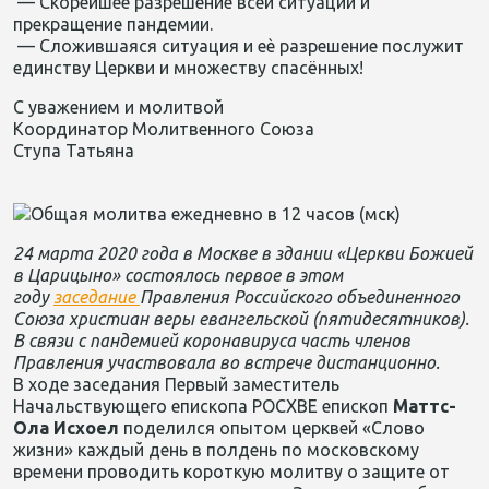
— Скорейшее разрешение всей ситуации и
прекращение пандемии.
— Сложившаяся ситуация и еѐ разрешение послужит
единству Церкви и множеству спасённых!
С уважением и молитвой
Координатор Молитвенного Союза
Ступа Татьяна
24 марта 2020 года в Москве в здании «Церкви Божией
в Царицыно» состоялось первое в этом
году
заседание
Правления Российского объединенного
Союза христиан веры евангельской (пятидесятников).
В связи с пандемией коронавируса часть членов
Правления участвовала во встрече дистанционно.
В ходе заседания Первый заместитель
Начальствующего епископа РОСХВЕ епископ
Маттс-
Ола Исхоел
поделился опытом церквей «Слово
жизни» каждый день в полдень по московскому
времени проводить короткую молитву о защите от