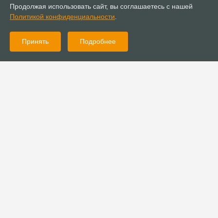
Продолжая использовать сайт, вы соглашаетесь с нашей
Политикой конфиденциальности
.
Принять
Подробнее
30.03.2020
Новости
Общая молитва ежедневно в 12 часов (мск)
27.03.2020
Новости
Об ограничениях для религиозных организаций из-за
коронавируса