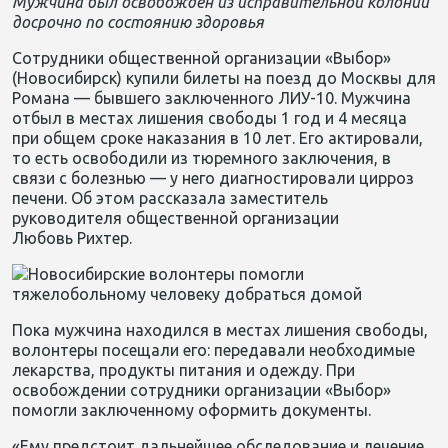
Мужчина
был освобождён из исправительной колонии
досрочно по состоянию здоровья
Сотрудники общественной организации «Выбор»
(Новосибирск) купили билеты на поезд до Москвы для
Романа — бывшего
заключенного ЛИУ-10.
М
ужчина
отбыл в местах лишения свободы 1 год и 4 месяца
при общем сроке
наказания
в
10 лет
. Е
го актировали
,
то есть
освободили
из тюремного заключения,
в
связи с болезнью
—
у него
диагностировали
цирроз
печени. Об этом рассказала заместитель
руководителя общественной организации
Любовь Рихтер.
Пока мужчина находился в местах лишения свободы
,
волонтеры посещали его: передавали необходимые
лекарства, продукты питания и одежду. Пр
и
освобождении
сотрудники организации «Выбор»
помогли заключенному оформить документы.
«Ему
предстоит дальнейшее обследование и лечение