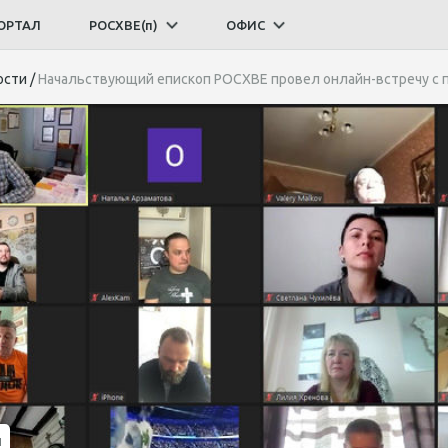
ОРТАЛ
РОСХВЕ(п)
ОФИС
ости
/
Начальствующий епископ РОСХВЕ провел онлайн-встречу с 
и