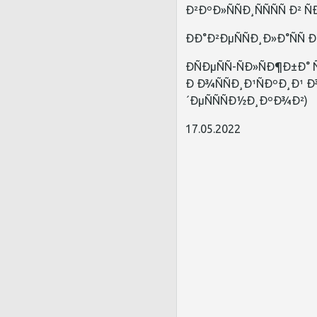
Ð²ÐºÐ»ÑÑÐ¸ÑÑÑÑ Ð
ÐÐ°Ð²ÐµÑÑÐ¸Ð»Ð°ÑÑ
ÐÑÐµÑÑ-ÑÐ»ÑÐ¶Ð
Ð Ð¾ÑÑÐ¸Ð¹ÑÐºÐ¸Ð¹ 
´ÐµÑÑÑÐ½Ð¸ÐºÐ¾Ð²)
17.05.2022