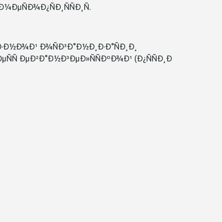
Ð¼ÐµÑÐ¾Ð¿ÑÐ¸ÑÑÐ¸Ñ.
¾Ð·Ð½Ð¾Ð¹ Ð¾ÑÐ³Ð°Ð½Ð¸Ð·Ð°ÑÐ¸Ð¸
ÐµÑÑ ÐµÐ²Ð°Ð½Ð³ÐµÐ»ÑÑÐºÐ¾Ð¹ (Ð¿ÑÑÐ¸Ð