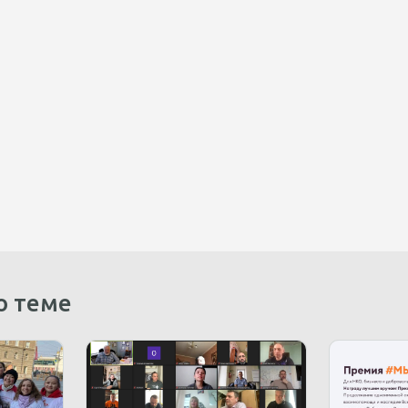
о теме