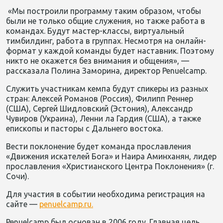
«Мы построили программу таким образом, чтобы
были не только общие служения, но также работа в
командах. Будут мастер-классы, виртуальный
тимбилдинг, работа в группах. Несмотря на онлайн-
формат у каждой команды будет наставник. Поэтому
никто не окажется без внимания и общения», —
рассказала Полина Заморина, директор Penuelcamp.
Служить участникам кемпа будут спикеры из разных
стран: Алексей Романов (Россия), Филипп Реннер
(США), Сергей Шидловский (Эстония), Александр
Чувиров (Украина), Ленни ла Гардия (США), а также
епископы и пасторы с Дальнего востока.
Вести поклонение будет команда прославления
«Движения искателей Бога» и Наира Аминханян, лидер
прославления «Христианского Центра Поклонения» (г.
Сочи).
Для участия в событии необходима регистрация на
сайте —
penuelcamp.ru.
Penuelcamp был основан в 2006 году. Главная цель