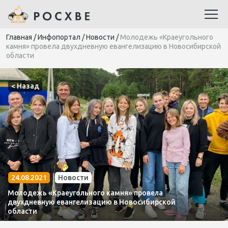
Главная
/
Инфопортал
/
Новости
/
Молодежь «Краеугольного
камня» провела двухдневную евангелизацию в Новосибирской
области
< Назад
24.08.2021
Новости
Молодежь «Краеугольного камня» провела
двухдневную евангелизацию в Новосибирской
области