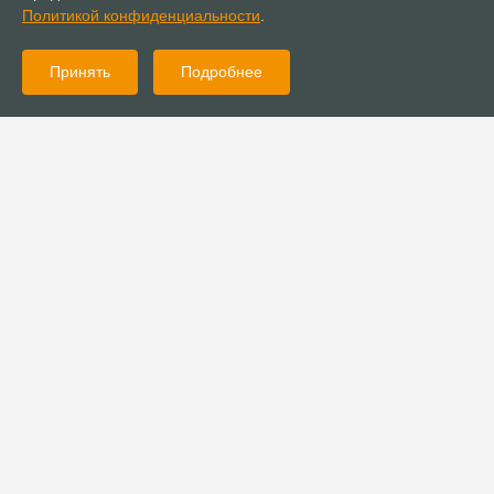
Политикой конфиденциальности
.
Принять
Подробнее
23.08.2021
Публикации
«Хоспис — это про жизнь на всю оставшуюся жизнь»: почему
христианка решила создать хоспис в Новосибирске
20.08.2021
Новости
Выезд PenuelYouth собрал молодежь из разных городов
Дальнего Востока России