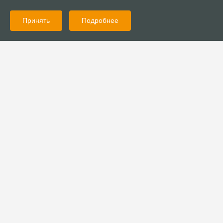
Принять
Подробнее
25.03.2022
Новости
Орловские христиане организовали сбор гуманитарной
помощи для беженцев из Донбасса
25.03.2022
Новости
Липецкая церковь “Христианская миссия” организовала сбор
гуманитарной помощи