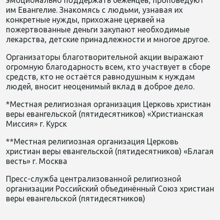
эмоциональн
о
поддерж
ать
беженцев
, проповед
уют
им
Е
вангели
е
.
Знакомясь
с людьми,
узнавая
их
конкретные нужды
,
прихожане церквей
на
пожертвованные деньги
закупают
необходимые
лекарства, детские принадлежности и многое другое.
Организаторы
благотворительной акции
выражают
огромную благодарность всем, кто участвует в сборе
средств, кто не остаётся равнодушным к нуждам
людей
, вносит
неоценимый
вклад
в добро
е
дел
о
.
*Местная религиозная организация Церковь христиан
веры евангельской (пятидесятников) «Христианская
Миссия» г.
Курск
**Местная религиозная организация Церковь
христиан веры евангельской (пятидесятников) «Благая
весть» г. Москва
Пресс-служба централизованной религиозной
организации Российский объединённый Союз христиан
веры евангельской (пятидесятников)