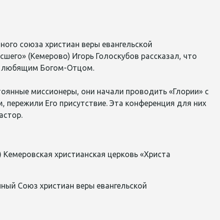
ого союза христиан веры евангельской
есшего» (Кемерово) Игорь
Голоскубов
рассказал, что
с любящим Богом-Отцом.
стоянны
е миссионеры, они начали проводить «Глории» с
, пережили Его присутствие. Эта конференция для них
астор.
) Кемеровская христианская церковь «Христа
ный Союз христиан веры евангельской