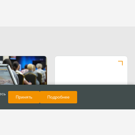
Показать еще
Новости
есь
Принять
Подробнее
ой церкви «Благая
тоялась
ия по кризисному
рованию