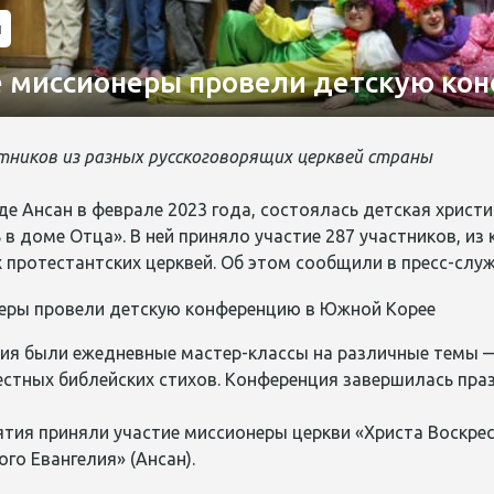
и
 миссионеры провели детскую ко
тников из разных русскоговорящих церквей страны
оде
Ансан
в феврале 2023 года, состоялась детская христ
в доме Отца». В ней приняло участие 287 участников, из 
протестантских церквей. Об этом сообщили в пресс-служ
ия были ежедневные мастер-классы на различные темы — 
вестных библейских стихов. Конференция завершилась пр
тия приняли участие миссионеры церкви «Христа Воскресш
ого Евангелия» (
Ансан
).