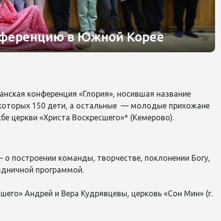
нференцию в Южной Корее
ианская конференция «Глория», носившая название
которых 150 дети, а
остальные —
молодые прихожане
бе церкви «Христа Воскресшего»* (Кемерово).
о построении команды, творчестве, поклонении Богу,
аздничной программой.
его» Андрей и Вера Кудрявцевы, церковь «Сон Мин» (г.