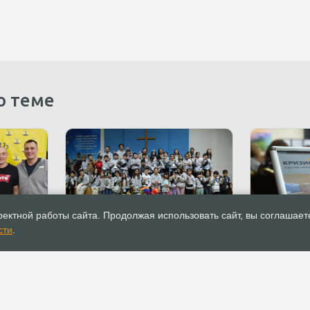
о теме
07.03.2023
Новости
06.03.2023
ектной работы сайта. Продолжая использовать сайт, вы соглашает
ась
Кемеровские миссионеры
В Московск
сти
.
ен жить»
провели детскую конференцию
весть» сос
в Южной Корее
конференц
консульти