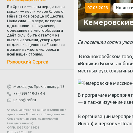
Во Христе — наша вера, а наша
07.03.2023
Новост
миссия — нести живое Слово о
Нём в самое сердце общества.
Кемеровские
Наша сила — в вере, которая
вдохновляет на служение,
объединяет в многообразии и
даёт силы быть ответом на
вызовы времени, утверждая
Ее посетили сотни учас
подлинные ценности Евангелия
в жизни каждого человека и
всей нашей страны.
В южнокорейском гор
Ряховский Сергей
«Великая Божья любовь 
местных русскоязычных 
Москва, ул. Прохладная, д.18
+7 (499) 110-37-14
В программе мероприят
union@cef.ru
— а также изучение из
© 2026. Централизованная религиозная
организация Российский объединенный
В организации мероприя
Союз христиан веры евангельской
Инчон
) и церковь «Полн
(пятидесятников)
ОГРН: 1037739415603
ИНН: 7737105304