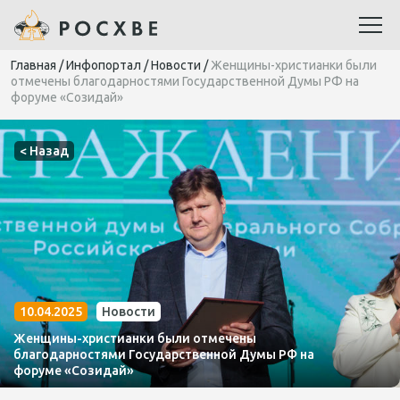
Главная
/
Инфопортал
/
Новости
/
Женщины-христианки были
отмечены благодарностями Государственной Думы РФ на
форуме «Созидай»
< Назад
10.04.2025
Новости
Женщины-христианки были отмечены
благодарностями Государственной Думы РФ на
форуме «Созидай»