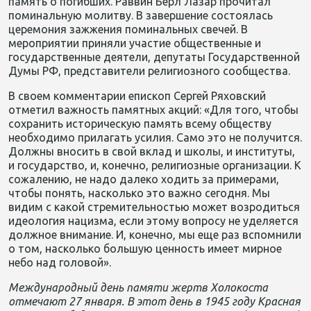
память о погибших.
Раввин Берл Лазар прочитал
поминальную молитву. В зав
е
ршение состоялась
церемония зажжения поминальных свечей.
В
мероприятии приняли участие общественные и
государственные деятели, депутаты Государственной
Думы РФ, представители религиозного сообщества.
В своем комментарии епископ Сергей
Ряховский
отметил важность памятных акций:
«Для того
,
чтобы
сохранить историческую память
всему обществу
необ
ходимо прилагать усилия. Само это не получится.
Должны вносить в свой вклад и школы, и институты,
и государство, и, конечно, религиозные организации.
К
сожалению, не надо
далеко
ходить за примерами,
чтобы понять, насколько это важно сегодня. Мы
видим с какой стремительностью может возродит
ь
ся
идеология нацизма, если этому вопросу не уделяется
должное внимание. И, конечно,
мы еще раз вспомнили
о том, насколько большую ценность имеет мирное
небо над головой
».
Международный день памяти жертв Холокоста
отмечают 27 января. В этот день в 1945 году Красная