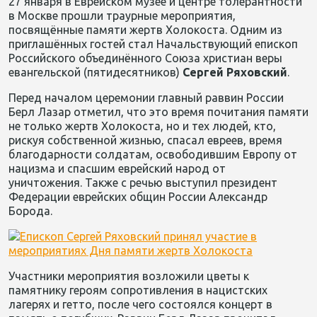
27 января в Еврейском музее и центре толерантности
в Москве прошли траурные мероприятия,
посвящённые памяти жертв Холокоста.
Одним из
приглашённых гостей стал Начальствующий епископ
Российского объединённого Союза христиан веры
евангельской (пятидесятников)
Сергей
Ряховский
.
Перед началом церемонии главный раввин России
Берл Лазар отметил, что это время почитания памяти
не только жертв Холокоста, но и тех людей, кто
,
рискуя собственной жизнью
,
спасал евреев, время
благодарности солдатам, освободившим Европу от
нацизма и спасшим еврейский народ от
уничтожения.
Также с речью выступил
президент
Федерации еврейских общин России Александр
Борода.
Участники мероприятия возложили цветы к
памятнику героям сопротивления в нацистских
лагерях и гетто, после чего состоялся концерт в