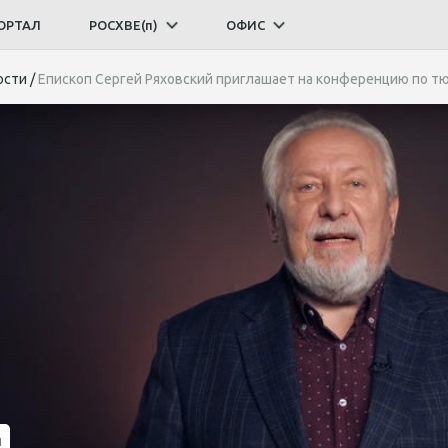
ОРТАЛ
РОСХВЕ(п)
ОФИС
ости
/
Епископ Сергей Ряховский приглашает на конференцию по
и