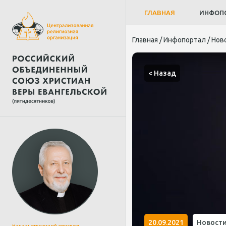
ГЛАВНАЯ
ИНФОП
Главная
/
Инфопортал
/
Нов
< Назад
20.09.2021
Новост
Начальствующий епископ