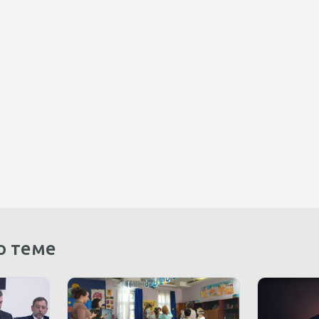
о теме