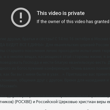
гие друзья, братья и сёстры! С 14 по 16 октября в Москв
 БУДУТ ВСЕ ЕДИНЫ». Для евангельских церквей России вс
опы старшего поколения лично проходили испытания тюр
а, и о многих вещах, касающихся этой стороны жизни, я 
оведовать Господа и нести благую евангельскую весть. 
ного из богослужений конференции. Очень важно помнить
, как бы вы с ними были в узах…». Приглашаю вас принять
лонения, общения друг с другом. Время для назидания и
 Москве!».
ана двумя централизованными религиозными организаци
тников) (РОСХВЕ) и Российской Церковью христиан веры е