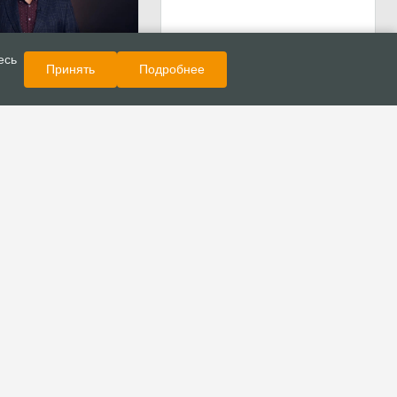
Показать еще
Новости
есь
Принять
Подробнее
ргей Ряховский
т на конференцию по
 служению «ДА
Е ЕДИНЫ»