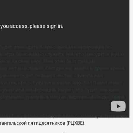
е будет проходить Всероссийская
конференция по
егда было важно служить тем, кто находится в узах.
ьмой за свою веру. Мой отец был трижды
знаю не понаслышке. Сегодня мы живём в другое время.
Для меня будет большой честью служить вам
 о тех, кто оступился в жизни. Апостол Павел пишет
 участие в конференции. Уверен, это будет хорошее
 обучения служению в местах лишения свободы. Храни
ями: Российским объединенным союзом христиан веры
вангельской пятидесятников (РЦХВЕ).