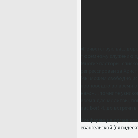
«Приветствую вас, доро
тюремному служению «ДА
Многие пасторы, еписк
репрессирован за Христ
Мы можем свободно исп
проповедью во время од
нам: «…помните узников
время для молитвы, пок
вас Бог! И, до встречи в
Конференция организов
евангельской (пятидеся