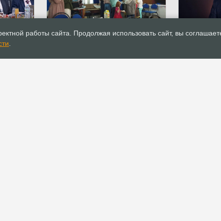
20.09.2021
Новости
20.09.2021
ектной работы сайта. Продолжая использовать сайт, вы соглашает
Благотворительный проект для
Епископ Се
сти
.
та Глав
многодетных еврейских семей
приглашае
й России
во Владимире
тюремному
БУДУТ ВС
РОСХВЕ(п)
ОФИС
О РОСХВЕ(п)
Аппарат РОСХВЕ(п)
О пятидесятниках
Реквизиты для
пожертвований
Основы вероучения
Документы
История РОСХВЕ(п)
Устав
Начальствующий епископ
Канонические правила
Духовный Совет
Положения и регламенты
Участники союза
Официальные
Заместители
рекомендации
начальствующего епископа
Официальные заявления
Полномочные
представители
Прочие документы