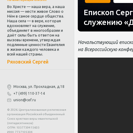
Во Христе — наша вера, а наша
Епископ Сер
миссия — нести живое Слово о
Нём в самое сердце общества.
служению «
Наша сила — в вере, которая
вдохновляет на служение,
объединяет в многообразии и
даёт силы быть ответом на
вызовы времени, утверждая
Начальствующий еписко
подлинные ценности Евангелия
на Всероссийскую конфе
в жизни каждого человека и
всей нашей страны.
Ряховский Сергей
Москва, ул. Прохладная, д.18
+7 (499) 110-37-14
union@cef.ru
© 2026. Централизованная религиозная
организация Российский объединенный
Союз христиан веры евангельской
(пятидесятников)
ОГРН: 1037739415603
ИНН: 7737105304