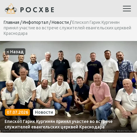
Главная
/
Инфопортал
/
Новости
/
Епископ Гарик Кургинян
принял участие во встрече служителей евангельских церквей
Краснодара
< Назад
07.07.2026
Новости
Епископ Гарик Кургинян принял участие во встрече
служителей евангельских церквей Краснодара