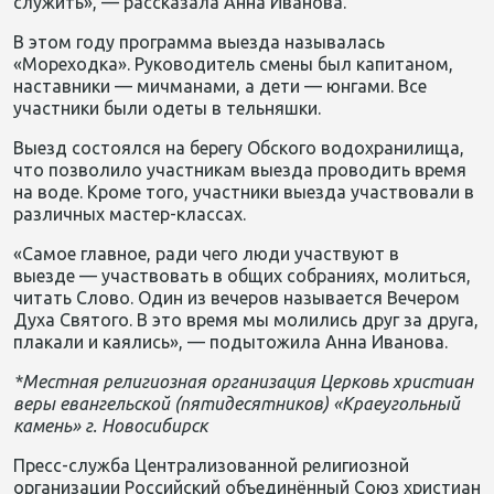
служить», — рассказала Анна Иванова.
В этом году программа выезда называлась
«Мореходка». Руководитель смены был капитаном,
наставники — мичманами, а дети — юнгами. Все
участники были одеты в тельняшки.
Выезд состоялся на берегу Обского водохранилища,
что позволило участникам выезда проводить время
на воде. Кроме того, участники выезда участвовали в
различных мастер-классах.
«Самое главное, ради чего люди участвуют в
выезде — участвовать в общих собраниях, молиться,
читать Слово. Один из вечеров называется Вечером
Духа Святого. В это время мы молились друг за друга,
плакали и каялись», — подытожила Анна Иванова.
*Местная религиозная организация Церковь христиан
веры евангельской (пятидесятников)
«Краеугольный
камень»
г. Новосибирск
Пресс-служба Централизованной религиозной
организации Российский объединённый Союз христиан