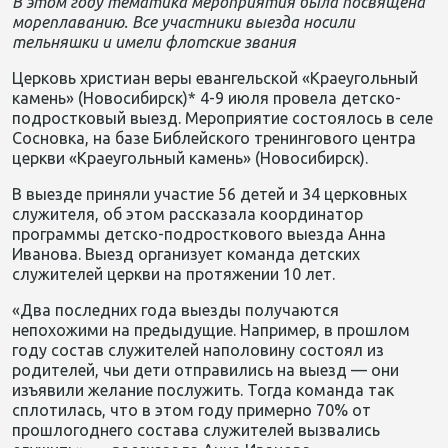
В этом году тематика мероприятия была посвящена
мореплаванию. Все участники выезда носили
тельняшки и имели флотские звания
Церковь христиан веры евангельской «Краеугольный
камень» (Новосибирск)* 4-9 июля провела детско-
подростковый выезд. Мероприятие состоялось в селе
Сосновка, на базе Библейского
тренингового
центра
церкви «Краеугольный камень» (Новосибирск).
В выезде приняли участие 56 детей и 34 церковных
служителя, об этом рассказала координатор
программы детско-подросткового выезда Анна
Иванова. Выезд организует команда детских
служителей церкви на протяжении 10 лет.
«Два последних года выезды получаются
непохожими на предыдущие. Например, в прошлом
году
состав служителей наполовину состоял из
родителей, чьи дети отправились на выезд — они
изъявили желание послужить. Тогда команда так
сплотилась, что в этом году примерно 70% от
прошлогоднего состава служителей вызвались