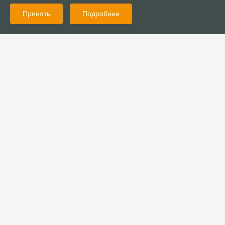
Принять
Подробнее
01.08.2022
Новости
БФ «Рука помощи» провел праздник для детей с
особенностями развития
01.08.2022
Новости
Церковь «Краеугольный камень» провела детско-
подростковый выезд