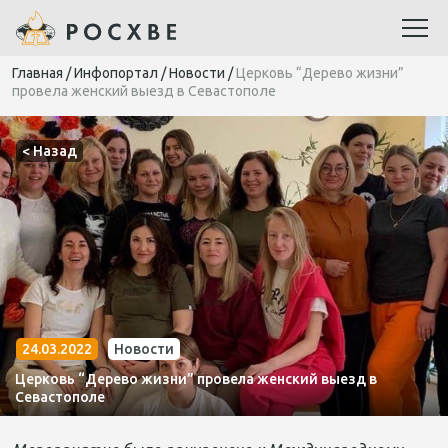
Главная
/
Инфопортал
/
Новости
/
Церковь “Дерево жизни”
провела женский выезд в Севастополе
< Назад
24.03.2022
Новости
Церковь “Дерево жизни” провела женский выезд в
Севастополе