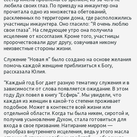
любила своих глаз. По приезду на инкаунтер она
прочитала одно из множества обетований,
расклеенных по территории дома, где расположились
участницы инкаунтера. Оно гласило: “Я очень люблю
свои глаза”. На следующее утро она получила
исцеление от косоглазия. Кроме того, участницы
пророчествовали друг другу, озвучивая никому
неизвестные стороны жизни.
Служение “Новая я” было создано на основе желания
помочь каждой женщине приблизиться к Богу,
рассказала Юлия.
“Каждый год Бог дает разную тематику служения и в
зависимости от слова появляется ожидание. В этом
году Дух повел в книгу “Есфирь”. Мы увидели, что
каждая из женщин в какой-то степени проживает
подобное. Может в контексте всей жизни или
отдельной области. Когда ты была никем, сиротой и,
получив усыновление Духом, стала готовиться для
входа в свое призвание. Натирание мирром —
прообраз внутреннего исцеления, ведь у этого масла