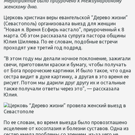
Мероприятие было приурочено к Международному
женскому дню.
Церковь христиан веры евангельской “Дерево жизни”
(Севастополь) организовала выезд для женщин
“Новая я. Время Есфирь настало”, приуроченный к 8
марта. Об этом рассказала супруга пастора общины
Юлия Шиляева. По ее словам, подобные встречи
проходят уже третий год подряд.
“В этом году мы делали ночное поклонение, зажигали
свечи, приготовили краски и бумагу, чтобы получать
от Бога пророческие картинки. И было такое, что одна
сестра видит в духе картинку, а другая в это время ее
рисует. Потом мы дарили друг другу их и остальные
также получали ответы через это”, — рассказала
Юлия.
По ее словам, во время выезда было провозглашено
исцеление от косоглазия и болезни суставов. Одна из
сестер имела проблемы со зрением, из-за чего не