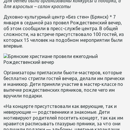
Для детей были организованы конкурсы и подарки, а
для взрослых – салон красоты
Духовно-культурный центр «Без стен» (Брянск) * 7
января
в седьмой раз
провел Рождественский вечер
,
о
б этом сообщили в пресс-службе центра. В общей
сложности, на встрече присутствовало 100 гостей, из
которых
15 человек
на подобном мероприятии были
впервые.
Организаторы пригласили бьюти-мастеров, которые
бесплатно стригли гостей вечера, делали им прически
и маникюр. Дети приняли участие в мастер-классе по
выпечке рождественских пряников, после чего им
вручили подарки.
«На концерте присутствовали как верующие, так и
неверующие — родственники и знакомые. Дети
мотивируют родителей посетить концерт, так как им
нравится расписывать глазурью пряники, за что они
получили подарки — альбомы, цветные карандаши,