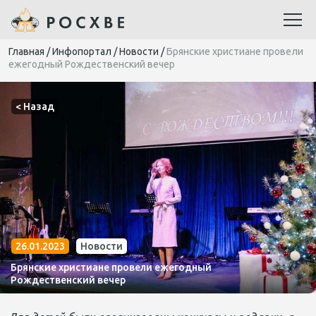
Главная
/
Инфопортал
/
Новости
/
Брянские христиане провели
ежегодный Рождественский вечер
< Назад
26.01.2023
Новости
Брянские христиане провели ежегодный
Рождественский вечер