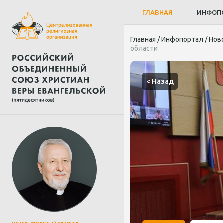
ГЛАВНАЯ
ИНФОП
Главная
/
Инфопортал
/
Нов
области
< Назад
Начальствующий епископ