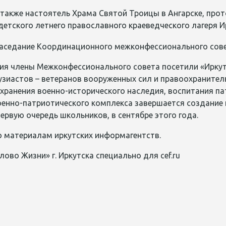
 также настоятель Храма Святой Троицы в Ангарске, про
етского летнего православного краеведческого лагеря И
ия члены Межконфессионального совета посетили «Иркут
зиастов – ветеранов вооруженных сил и правоохранитель
хранения военно-исторического наследия, воспитания па
оенно-патриотического комплекса завершается создание 
первую очередь школьников, в сентябре этого года.
о материалам иркутских информагентств.
лово Жизни» г. Иркутска специально для cef.ru