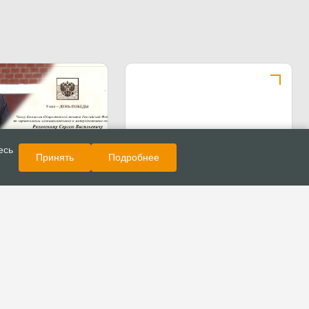
Показать еще
Новости
есь
Принять
Подробнее
ние с праздником
 Президента РФ в
копа Сергея
о