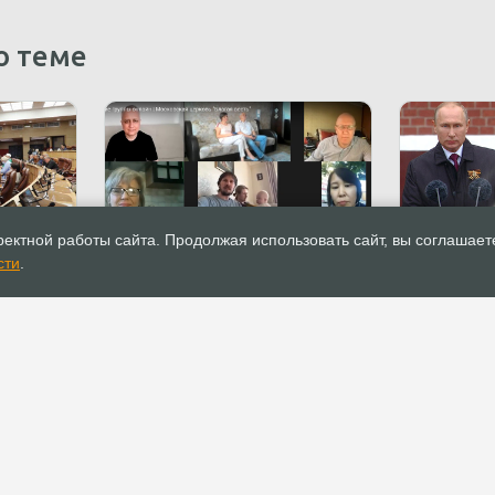
о теме
24.06.2020
Новости
23.06.2020
ектной работы сайта. Продолжая использовать сайт, вы соглашает
седание
Домашние группы онлайн в
Поздравле
сти
.
московской церкви «Благая
Победы от
 совета
весть»
адрес епис
Ряховског
бласти
РОСХВЕ(п)
ОФИС
О РОСХВЕ(п)
Аппарат РОСХВЕ(п)
О пятидесятниках
Реквизиты для
пожертвований
Основы вероучения