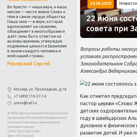
24.06.2020
Новост
Во Христе — наша вера, а наша
миссия — нести живое Слово о
22 июня соc
Нём в самое сердце общества.
Наша сила — в вере, которая
совета при 
вдохновляет на служение,
объединяет в многообразии и
даёт силы быть ответом на
вызовы времени, утверждая
подлинные ценности Евангелия
Вопросы работы негосу
в жизни каждого человека и
всей нашей страны.
условиях распространен
Ряховский Сергей
Законодательном Собра
Александра Ведерников
Москва, ул. Прохладная, д.18
Как отметил председате
+7 (499) 110-37-14
пастор церкви «Слово 
union@cef.ru
детских оздоровительны
© 2026. Централизованная религиозная
году в швейцарских Аль
организация Российский объединенный
Союз христиан веры евангельской
духовное и физическое
(пятидесятников)
ОГРН: 1037739415603
развития детей. И уже п
ИНН: 7737105304