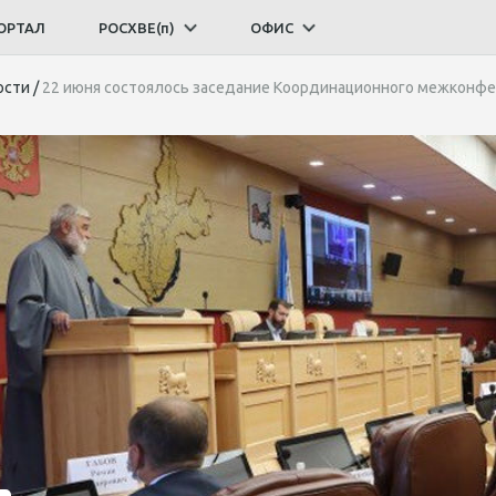
ОРТАЛ
РОСХВЕ(п)
ОФИС
ости
/
22 июня соcтоялось заседание Координационного межконфе