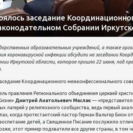
и
тоялось заседание Координационн
Законодательном Собрании Иркутск
дарственных образовательных учреждений, а также орга
ия коронавирусной инфекции обсудили на заседании Коор
нии Иркутской области, которое прошло 22 июня, под п
а.
ль правления Регионального объединения церквей христи
Жизни»
Дмитрий Анатольевич Маслак
— «представителя
х лагерей у религиозного сообщества, ведь первый анало
пах, когда протестантский пастор Герман Вальтер Бион о
 воспитание детей, а Священное Писание послужило отли
озже, этот пример подхватили все другие страны, в том ч