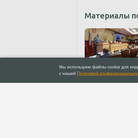
Материалы п
24.06.2020
Новости
Мы используем файлы cookie для корр
22 июня соcтоялось за
с нашей
Политикой конфиденциально
Координационного
межконфессионального
при Законодательном
Собрании Иркутской о
ГЛАВНАЯ
ИНФОПОРТАЛ