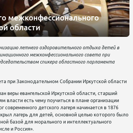
ого межконфессионального
ой области
низацию летнего оздоровительного отдыха детей в
динационного межконфессионального совета при
редседательством спикера областного парламента
ан веры евангельской Иркутской области, старший
м власти есть чему поучиться в плане организации
г современного детского лагеря начинается в 1876
ткрыл лагерь для детей, основной целью которого было
чной базой для морального и интеллектуального
исле и Россия».