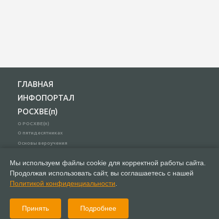
ГЛАВНАЯ
ИНФОПОРТАЛ
РОСХВЕ(п)
О РОСХВЕ(п)
О пятидесятниках
Основы вероучения
История РОСХВЕ(п)
Мы используем файлы cookie для корректной работы сайта.
Начальствующий епископ
Духовный Совет
Продолжая использовать сайт, вы соглашаетесь с нашей
Участники союза
Политикой конфиденциальности
.
Заместители начальствующего епископа
Полномочные представители
Принять
Подробнее
Молитвенное предстояние