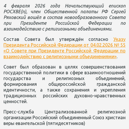
4
февраля
2026
года
Начальствующий епископ
РОСХВЕ
(
п
),
член Общественной палаты РФ
Сергей
Ряховский
вошёл в состав новообразованного
Совета
при Президенте Р
оссийской Федерации
по
взаимодействию с религиозными объединениями
.
Состав Совета был утверждён согласно
Указ
у
Президента Российской Федерации от
04.02.2026
№
55
«
О Совете при Президенте Российской Федерации по
взаимодействию с религиозными объединениями
»
.
Совет был образован в
целях совершенствования
государственной политики в сфере взаимоотношений
государства и религиозных объединений
,
формирования общероссийской гражданской
идентичности
,
а также сохранения и укрепления
традиционных российских духовно-
нравственных
ценностей
.
Пресс-
служба Централизованной религиозной
организации Российский объединенный Союз христиан
веры евангельской
(
пятидесятников
)