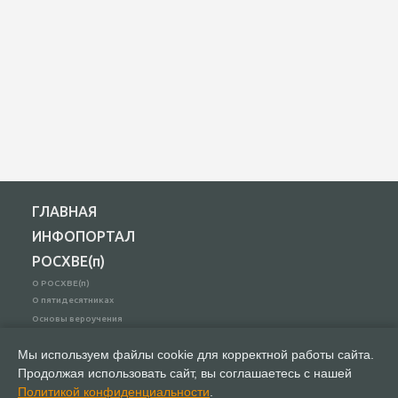
ГЛАВНАЯ
ИНФОПОРТАЛ
РОСХВЕ(п)
О РОСХВЕ(п)
О пятидесятниках
Основы вероучения
История РОСХВЕ(п)
Мы используем файлы cookie для корректной работы сайта.
Начальствующий епископ
Духовный Совет
Продолжая использовать сайт, вы соглашаетесь с нашей
Участники союза
Политикой конфиденциальности
.