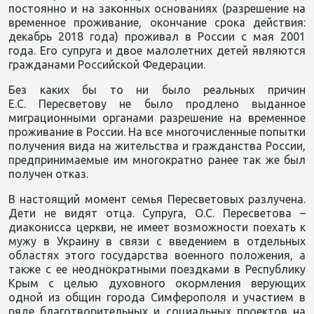
постоянно и на законных основаниях (разрешение на
временное проживание, окончание срока действия:
декабрь 2018 года) проживал в России с мая 2001
года. Его супруга и двое малолетних детей являются
гражданами Российской Федерации.
Без каких бы то ни было реальных причин
Е.С. Пересветову не было продлено выданное
миграционными органами разрешение на временное
проживание в России. На все многочисленные попытки
получения вида на жительства и гражданства России,
предпринимаемые им многократно ранее так же был
получен отказ.
В настоящий момент семья Пересветовых разлучена.
Дети не видят отца. Супруга, О.С. Пересветова –
диаконисса церкви, не имеет возможности поехать к
мужу в Украину в связи с введением в отдельных
областях этого государства военного положения, а
также с ее неоднократными поездками в Республику
Крым с целью духовного окормления верующих
одной из общин города Симферополя и участием в
ряде благотворительных и социальных проектов на