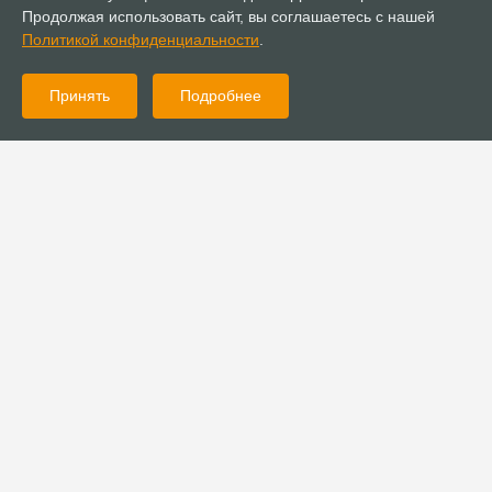
Продолжая использовать сайт, вы соглашаетесь с нашей
Политикой конфиденциальности
.
Принять
Подробнее
Консультации
Установлен новый порядок представления годовой
бухгалтерской отчетности для религиозных организаций
Документы
Положение об удостоверении священнослужителя