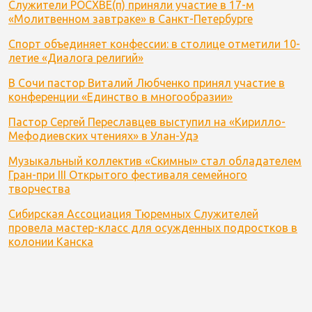
Служители РОСХВЕ(п) приняли участие в 17-м
«Молитвенном завтраке» в Санкт-Петербурге
Спорт объединяет конфессии: в столице отметили 10-
летие «Диалога религий»
В Сочи пастор Виталий Любченко принял участие в
конференции «Единство в многообразии»
Пастор Сергей Переславцев выступил на «Кирилло-
Мефодиевских чтениях» в Улан-Удэ
Музыкальный коллектив «Скимны» стал обладателем
Гран-при III Открытого фестиваля семейного
творчества
Сибирская Ассоциация Тюремных Служителей
провела мастер-класс для осужденных подростков в
колонии Канска