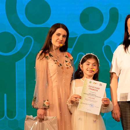
летнего
сезона
в
Городском
саду
Томска