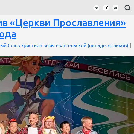
ив «Церкви Прославления»
рода
ый Союз христиан веры евангельской (пятидесятников)
|