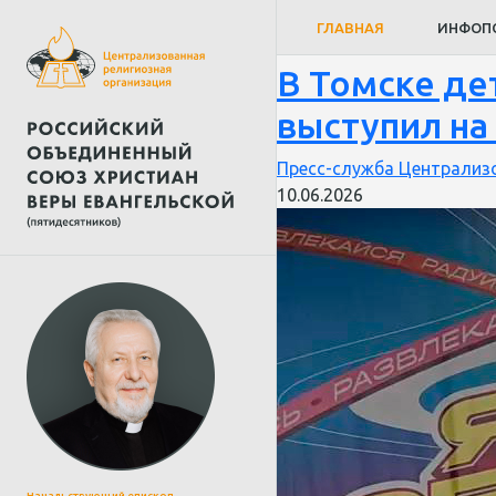
творчест
ГЛАВНАЯ
ИНФОП
В Томске де
выступил на
Пресс-служба Централизо
10.06.2026
Начальствующий епископ