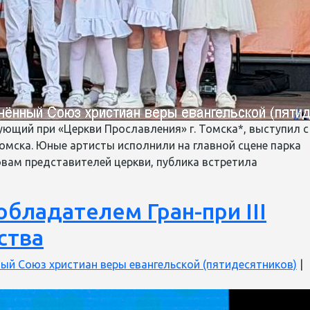
ующий при «Церкви Прославления» г. Томска*, выступил с
омска. Юные артисты исполнили на главной сцене парка
овам представителей церкви, публика встретила
бладателем Гран-при III
ства
ый Союз христиан веры евангельской (пятидесятников)
|