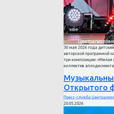
30 мая 2026 года детски
авторской программой на
три композиции: «Милая 
коллектив аплодисмент
Музыкальный
Открытого ф
Пресс-служба Централизо
20.05.2026