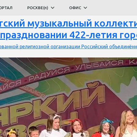
во
ОРТАЛ
РОСХВЕ(п)
ОФИС
тский музыкальный коллект
 праздновании 422-летия го
ванной религиозной организации Российский объединённ