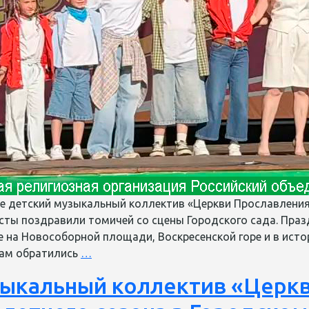
ке детский музыкальный коллектив «Церкви Прославления
сты поздравили томичей со сцены Городского сада. Праз
е на Новособорной площади, Воскресенской горе и в ист
В
ам обратились
…
Томске
ыкальный коллектив «Церк
детский
музыкальный