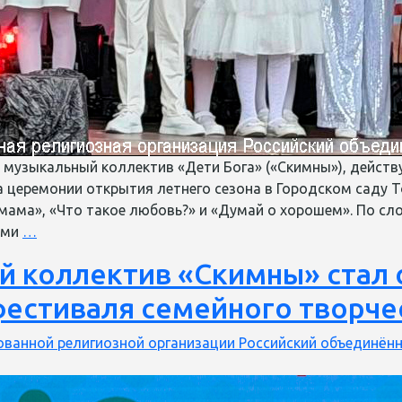
й музыкальный коллектив «Дети Бога» («Скимны»), действ
 церемонии открытия летнего сезона в Городском саду Т
мама», «Что такое любовь?» и «Думай о хорошем». По сл
Детский
ами
…
музыкальный
 коллектив «Скимны» стал о
коллектив
«Церкви
естиваля семейного творче
Прославления»
выступил
ванной религиозной организации Российский объединённ
на
открытии