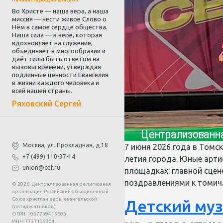
Во Христе — наша вера, а наша
миссия — нести живое Слово о
Нём в самое сердце общества.
Наша сила — в вере, которая
вдохновляет на служение,
объединяет в многообразии и
даёт силы быть ответом на
вызовы времени, утверждая
подлинные ценности Евангелия
в жизни каждого человека и
всей нашей страны.
Ряховский Сергей
Москва, ул. Прохладная, д.18
7 июня 2026 года в Томс
+7 (499) 110-37-14
летия города. Юные арти
union@cef.ru
площадках: главной сцен
поздравлениями к томич
© 2026. Централизованная религиозная
организация Российский объединенный
Союз христиан веры евангельской
Детский муз
(пятидесятников)
ОГРН: 1037739415603
ИНН: 7737105304