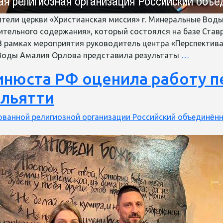
ители церкви «Христианская миссия» г. Минеральные Воды
ительного содержания», который состоялся на базе Став
 В рамках мероприятия руководитель центра «Перспектива
Служите
 Воды Амалия Орлова представила результаты
…
ЦХМ
нюста РФ оценила работу п
приняли
участие
ольятти
в
круглом
ванной религиозной организации Российский объединённ
столе
по
защите
прав
заключе
в
Ставроп