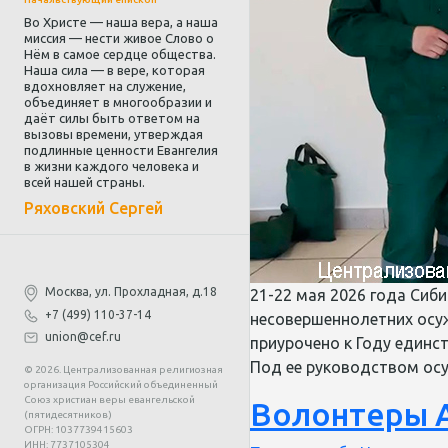
Во Христе — наша вера, а наша
миссия — нести живое Слово о
Нём в самое сердце общества.
Наша сила — в вере, которая
вдохновляет на служение,
объединяет в многообразии и
даёт силы быть ответом на
вызовы времени, утверждая
подлинные ценности Евангелия
в жизни каждого человека и
всей нашей страны.
Ряховский Сергей
Москва, ул. Прохладная, д.18
21-22 мая 2026 года Сиб
+7 (499) 110-37-14
несовершеннолетних осуж
union@cef.ru
приурочено к Году единс
Под ее руководством осу
© 2026. Централизованная религиозная
организация Российский объединенный
Союз христиан веры евангельской
Волонтеры 
(пятидесятников)
ОГРН: 1037739415603
ИНН: 7737105304