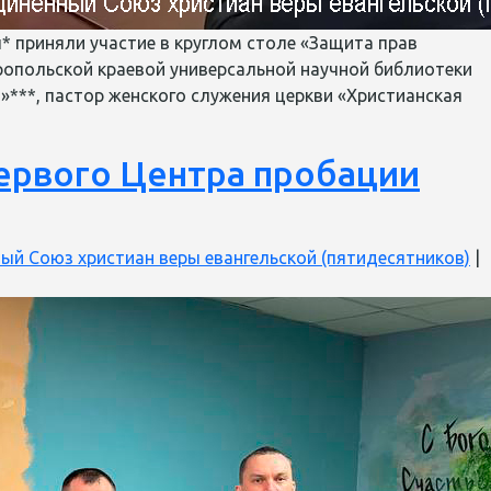
* приняли участие в круглом столе «Защита прав
ропольской краевой универсальной научной библиотеки
»***, пастор женского служения церкви «Христианская
ли
ервого Центра пробации
ый Союз христиан веры евангельской (пятидесятников)
|
нных
оле