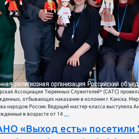
ирская Ассоциация Тюремных Служителей* (САТС) провел
денных, отбывающих наказание в колонии г. Канска. Ме
тва народов России. Ведущей мастер-класса выступила А
Сибирская
жденные в возрасте от 14
…
Ассоциация
АНО «Выход есть» посетили
Тюремных
Служителей