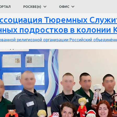
 в тюрьмах
ОРТАЛ
РОСХВЕ(п)
ОФИС
ссоциация Тюремных Служит
ных подростков в колонии 
ванной религиозной организации Российский объединённ