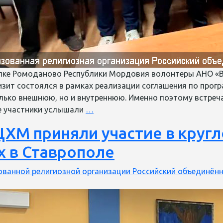
елке Ромоданово Республики Мордовия волонтеры АНО «В
изит состоялся в рамках реализации соглашения по про
лько внешнюю, но и внутреннюю. Именно поэтому встреч
Волонтеры
е участники услышали
…
АНО
ХМ приняли участие в кругл
«Выход
есть»
 в Ставрополе
посетили
УФИЦ
ванной религиозной организации Российский объединённ
в
поселке
Мордовии