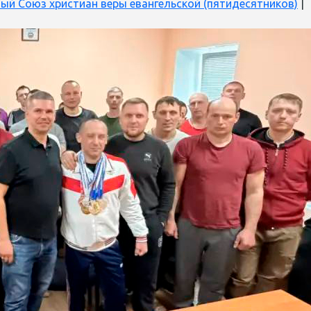
ый Союз христиан веры евангельской (пятидесятников)
|