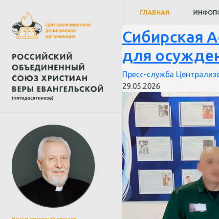
служение
ГЛАВНАЯ
ИНФОП
Сибирская А
для осужден
Пресс-служба Централизо
29.05.2026
Начальствующий епископ