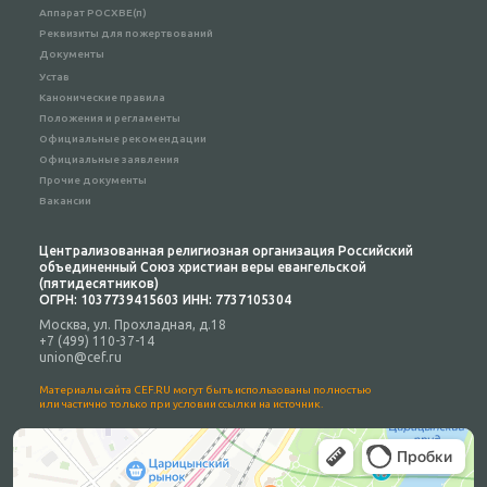
Аппарат РОСХВЕ(п)
Реквизиты для пожертвований
Документы
Устав
Канонические правила
Положения и регламенты
Официальные рекомендации
Официальные заявления
Прочие документы
Вакансии
Централизованная религиозная организация Российский
объединенный Союз христиан веры евангельской
(пятидесятников)
ОГРН: 1037739415603 ИНН: 7737105304
Москва, ул. Прохладная, д.18
+7 (499) 110-37-14
union@cef.ru
Материалы сайта CEF.RU могут быть использованы полностью
или частично только при условии ссылки на источник.