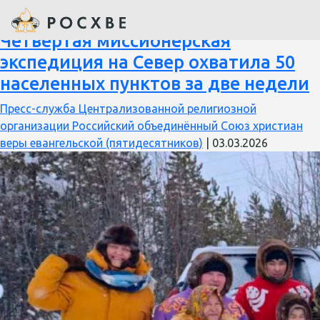
проповедь Евангелия
Четвертая миссионерская
экспедиция на Север охватила 50
населенных пунктов за две недели
Пресс-служба Централизованной религиозной
организации Российский объединённый Союз христиан
веры евангельской (пятидесятников)
|
03.03.2026