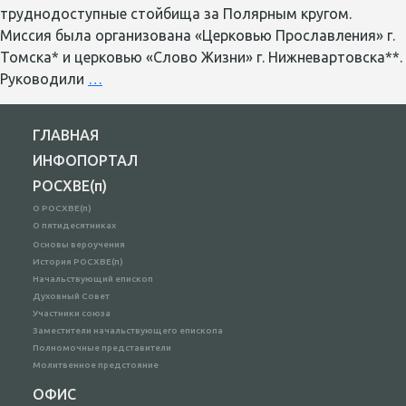
труднодоступные стойбища за Полярным кругом.
Миссия была организована «Церковью Прославления» г.
Томска* и церковью «Слово Жизни» г. Нижневартовска**.
Четвертая
Руководили
…
миссионерская
экспедиция
ГЛАВНАЯ
на
ИНФОПОРТАЛ
Север
РОСХВЕ(п)
охватила
50
О РОСХВЕ(п)
О пятидесятниках
населенных
Основы вероучения
пунктов
История РОСХВЕ(п)
за
Начальствующий епископ
две
Духовный Совет
Участники союза
недели
Заместители начальствующего епископа
Полномочные представители
Молитвенное предстояние
ОФИС