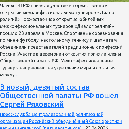
Члены ОП РФ приняли участие в торжественном
открытии межконфессиональных турниров «Диалог
религий» Торжественное открытие юбилейных
межконфессиональных турниров «Диалог религий»
прошло 23 апреля в Москве. Спортивные соревнования
по мини-футболу, настольному теннису и шахматам
объединили представителей традиционных конфессий
России. Участие в церемонии открытия приняли члены
Общественной палаты РФ. Межконфессиональные
турниры направлены на укрепление мира и согласия
«У
между
…
нас
В новый, девятый состав
одно
Общественной палаты РФ вошел
общее
будущее,
Сергей Ряховский
которое
Пресс-служба Централизованной религиозной
мы
организации Российский объединённый Союз христиан
строим
веры евангельской (пятидесятников)
|
23.04.2026