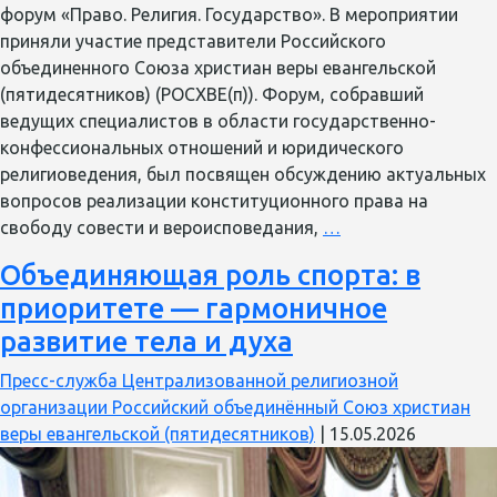
форум «Право. Религия. Государство». В мероприятии
приняли участие представители Российского
объединенного Союза христиан веры евангельской
(пятидесятников) (РОСХВЕ(п)). Форум, собравший
ведущих специалистов в области государственно-
конфессиональных отношений и юридического
религиоведения, был посвящен обсуждению актуальных
вопросов реализации конституционного права на
Представители
свободу совести и вероисповедания,
…
РОСХВЕ(п)
Объединяющая роль спорта: в
приняли
приоритете — гармоничное
участие
в
развитие тела и духа
V
Пресс-служба Централизованной религиозной
Всероссийском
организации Российский объединённый Союз христиан
форуме
веры евангельской (пятидесятников)
|
15.05.2026
«Право.
Религия.
Государство»