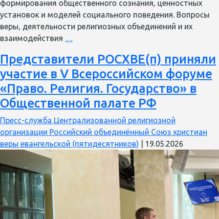
формирования общественного сознания, ценностных
установок и моделей социального поведения. Вопросы
веры, деятельности религиозных объединений и их
В
взаимодействия
…
Общественной
Представители РОСХВЕ(п) приняли
палате
участие в V Всероссийском форуме
РФ
обсудили
«Право. Религия. Государство» в
роль
Общественной палате РФ
СМИ
в
Пресс-служба Централизованной религиозной
гармонизации
организации Российский объединённый Союз христиан
государственно-
веры евангельской (пятидесятников)
|
19.05.2026
конфессиональных
отношений