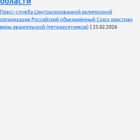
области
в
сохранении
Пресс-служба Централизованной религиозной
и
организации Российский объединённый Союз христиан
укреплении
веры евангельской (пятидесятников)
|
25.02.2026
духовно-
нравственных
ценностей