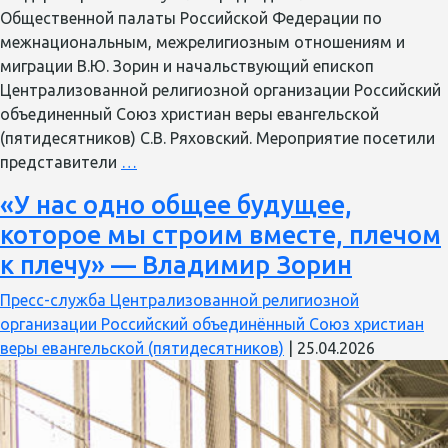
Общественной палаты Российской Федерации по
межнациональным, межрелигиозным отношениям и
миграции В.Ю. Зорин и начальствующий епископ
Централизованной религиозной организации Российский
объединенный Союз христиан веры евангельской
(пятидесятников) С.В. Ряховский. Мероприятие посетили
Конференция
представители
…
«Спорт,
«У нас одно общее будущее,
воспитание
которое мы строим вместе, плечом
и
духовность:
к плечу» — Владимир Зорин
интеграция
Пресс-служба Централизованной религиозной
физического
организации Российский объединённый Союз христиан
и
веры евангельской (пятидесятников)
|
25.04.2026
духовного
развития»