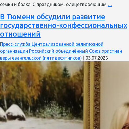
Только
семьи и брака. С праздником, олицетворяющим
…
любовь
В Тюмени обсудили развитие
имеет
государственно-конфессиональных
значени
россия
отношений
отмеч
Пресс-служба Централизованной религиозной
День
организации Российский объединённый Союз христиан
семьи,
веры евангельской (пятидесятников)
|
03.07.2026
любви
и
вернос