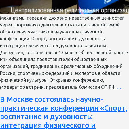
Механизмы передачи духовно-нравственных ценностей
через спортивную деятельность стали главной темой
обсуждения участников научно-практической
конференции «Спорт, воспитание и духовность:
интеграция физического и духовного развития».
Дискуссия, состоявшаяся 13 мая в Общественной палате
РФ, объединила представителей общественных
организаций, традиционных религиозных объединений
России, спортивных федераций и экспертов в области
физической культуры. Открывая конференцию,
Об
модератор встречи, председатель Комиссии ОП РФ
…
рол
В Москве состоялась научно-
спо
практическая конференция «Спорт,
в
при
воспитание и духовность:
—
интеграция физического и
гар