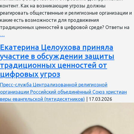
контент. Как на возникающие угрозы должны
реагировать общественные и религиозные организации и
какие есть возможности для продвижения
традиционных ценностей в цифровой среде? Ответы на
«Мы
…
должны
Екатерина Целоухова приняла
наполнять
участие в обсуждении защиты
цифровые
соты
традиционных ценностей от
живым
цифровых угроз
словом
и
Пресс-служба Централизованной религиозной
реальным
организации Российский объединённый Союз христиан
делом»
веры евангельской (пятидесятников)
|
17.03.2026
—
Владимир
Зорин