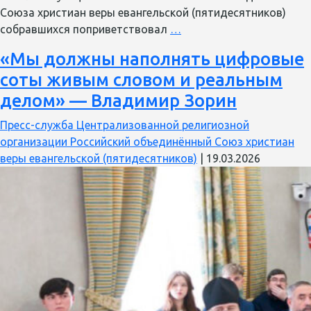
Союза христиан веры евангельской (пятидесятников)
Пастор
собравшихся поприветствовал
…
Павел
«Мы должны наполнять цифровые
Реннер
соты живым словом и реальным
принял
участие
делом» — Владимир Зорин
в
Пресс-служба Централизованной религиозной
круглом
организации Российский объединённый Союз христиан
столе
веры евангельской (пятидесятников)
|
19.03.2026
Общественной
палаты
РФ
о
роли
традиционных
религий