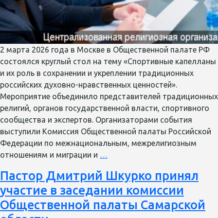
2 марта 2026 года в Москве в Общественной палате РФ
состоялся круглый стол на тему «Спортивные капелланы
и их роль в сохранении и укреплении традиционных
российских духовно-нравственных ценностей».
Мероприятие объединило представителей традиционных
религий, органов государственной власти, спортивного
сообщества и экспертов. Организаторами события
выступили Комиссия Общественной палаты Российской
Федерации по межнациональным, межрелигиозным
В
отношениям и миграции и
…
Москве
Пастор Дмитрий Шкурко принял
обсудили
участие в заседании комиссии
роль
спортивных
Общественной палаты Самарской
капелланов