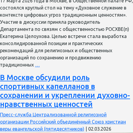
17 марта 2026 года в Москве, в Общественной палате РФ,
состоялся круглый стол на тему «Духовное служение в
контексте цифровых угроз традиционным ценностям».
Участие в дискуссии приняла руководитель
Департамента по связям с общественностью РОСХВЕ(п)
Екатерина Целоухова. Целью встречи стала выработка
консолидированной позиции и практических
рекомендаций для религиозных и общественных
организаций по сохранению и продвижению
Екатерина
традиционных
…
Целоухова
В Москве обсудили роль
приняла
спортивных капелланов в
участие
в
сохранении и укреплении духовно-
обсуждении
нравственных ценностей
защиты
традиционных
Пресс-служба Централизованной религиозной
ценностей
организации Российский объединённый Союз христиан
от
веры евангельской (пятидесятников)
|
02.03.2026