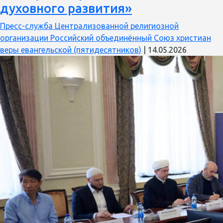
духовного развития»
раз
тел
Пресс-служба Централизованной религиозной
и
организации Российский объединённый Союз христиан
дух
веры евангельской (пятидесятников)
|
14.05.2026