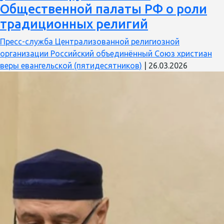
Общественной
Общественной палаты РФ о роли
палаты
традиционных религий
РФ
вошел
Пресс-служба Централизованной религиозной
Сергей
организации Российский объединённый Союз христиан
Ряховский
веры евангельской (пятидесятников)
|
26.03.2026