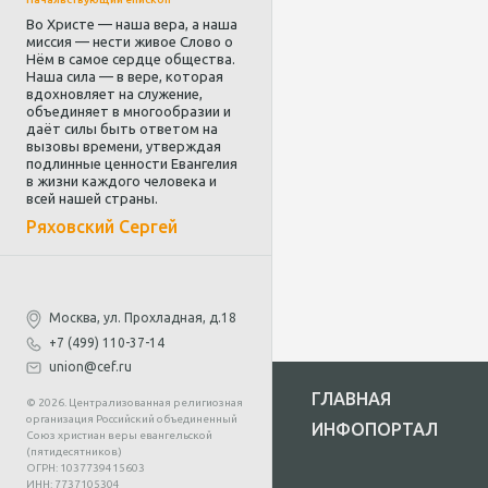
Во Христе — наша вера, а наша
миссия — нести живое Слово о
Нём в самое сердце общества.
Наша сила — в вере, которая
вдохновляет на служение,
объединяет в многообразии и
даёт силы быть ответом на
вызовы времени, утверждая
подлинные ценности Евангелия
в жизни каждого человека и
всей нашей страны.
Ряховский Сергей
Москва, ул. Прохладная, д.18
+7 (499) 110-37-14
union@cef.ru
ГЛАВНАЯ
© 2026. Централизованная религиозная
организация Российский объединенный
ИНФОПОРТАЛ
Союз христиан веры евангельской
(пятидесятников)
ОГРН: 1037739415603
ИНН: 7737105304