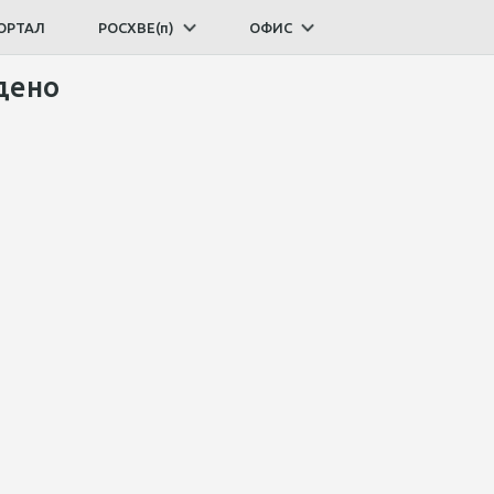
ОРТАЛ
РОСХВЕ(п)
ОФИС
дено