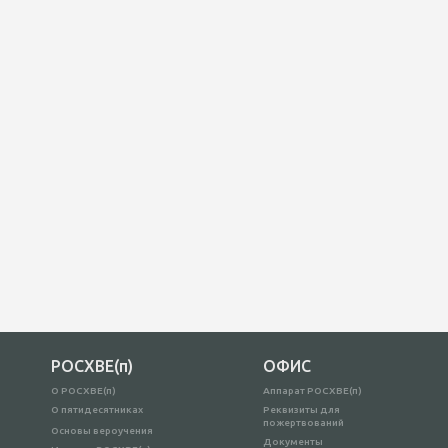
РОСХВЕ(п)
ОФИС
О РОСХВЕ(п)
Аппарат РОСХВЕ(п)
О пятидесятниках
Реквизиты для
пожертвований
Основы вероучения
Документы