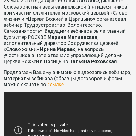
28 мая 2020 года офис Российского объединенного
Союза христиан веры евангельской (пятидесятников)
при участии служителей московский церквей «Слово
жизни» и «Церкви Божией в Царицыно» организовал
вебинар Трудоустройство. Волонтерство.
Самозанятость». Ведущими вебинара были главный
бухгалтер РОСХВЕ
Марина Матиевская
,
исполнительный директор Содружества церквей
«Слово жизни»
Ирина Марвах
, на вопросы
участников в чате отвечала управляющий делами
Церкви Божьей в Царицыно
Татьяна Ряховская
.
Предлагаем Вашему вниманию видеозапись вебинара,
материалы вебинара (образцы договоров и форм)
можно скачать по
ссылке