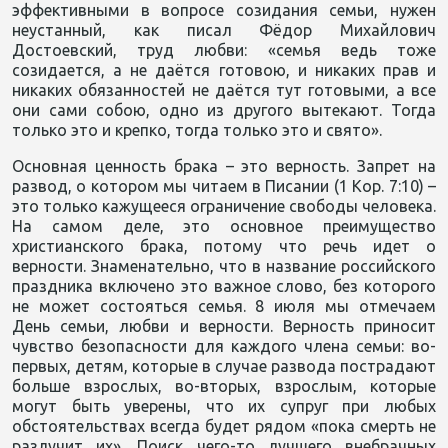
эффективными в вопросе созидания семьи, нужен
неустанный, как писал Фёдор Михайлович
Достоевский, труд любви: «семья ведь тоже
созидается, а не даётся готовою, и никаких прав и
никаких обязанностей не даётся тут готовыми, а все
они сами собою, одно из другого вытекают. Тогда
только это и крепко, тогда только это и свято».
Основная ценность брака – это верность. Запрет на
развод, о котором мы читаем в Писании (1 Кор. 7:10) –
это только кажущееся ограничение свободы человека.
На самом деле, это основное преимущество
христианского брака, потому что речь идет о
верности. Знаменательно, что в название российского
праздника включено это важное слово, без которого
не может состояться семья. 8 июля мы отмечаем
День семьи, любви и верности. Верность приносит
чувство безопасности для каждого члена семьи: во-
первых, детям, которые в случае развода пострадают
больше взрослых, во-вторых, взрослым, которые
могут быть уверены, что их супруг при любых
обстоятельствах всегда будет рядом «пока смерть не
разлучит их». Поиск чего-то лучшего внебрачных