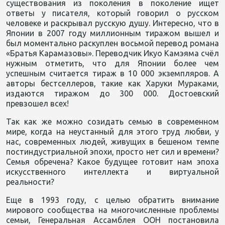
существования из поколения в поколение ищет
ответы у писателя, который говорил о русском
человеке и раскрывал русскую душу. Интересно, что в
Японии в 2007 году миллионным тиражом вышел и
был моментально раскуплен восьмой перевод романа
«Братья Карамазовы». Переводчик Икуо Камэяма счёл
нужным отметить, что для Японии более чем
успешным считается тираж в 10 000 экземпляров. А
авторы бестселлеров, такие как Харуки Мураками,
издаются тиражом до 300 000. Достоевский
превзошел всех!
Так как же можно созидать семью в современном
мире, когда на неустанный для этого труд любви, у
нас, современных людей, живущих в бешеном темпе
постиндустриальной эпохи, просто нет сил и времени?
Семья обречена? Какое будущее готовит нам эпоха
искусственного интеллекта и виртуальной
реальности?
Еще в 1993 году, с целью обратить внимание
мирового сообщества на многочисленные проблемы
семьи, Генеральная Ассамблея ООН постановила