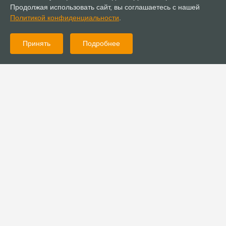
Продолжая использовать сайт, вы соглашаетесь с нашей
Политикой конфиденциальности
.
Принять
Подробнее
08.05.2024
Новости
Служители из РОСХВЕ и РЦХВЕ провели межрегиональную
тюремную конференцию в Барнауле
08.05.2024
Новости
ÐÐ°ÑÐ°Ð»ÑÑÑÐ²ÑÑÑÐ¸Ð¹ ÐµÐ¿Ð¸ÑÐºÐ¾Ð¿ Ð ÐÐ¡Ð¥ÐÐ
Ð¿Ð¾Ð·Ð´ÑÐ°Ð²Ð¸Ð» ÐÑÐµÐ·Ð¸Ð´ÐµÐ½ÑÐ° Ð Ð¾ÑÑÐ¸Ð¸ Ñ
Ð²ÑÑÑÐ¿Ð»ÐµÐ½Ð¸ÐµÐ¼ Ð² Ð´Ð¾Ð»Ð¶Ð½Ð¾ÑÑÑ