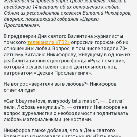
Журналисты провели опрос среди жителей Томска в
преддверии 14 февраля об их отношении к любви.
Одним из респондентов оказался Виталий Никифоров,
дворник, посещающий собрания «Церкви
Прославления».
В преддверии Дня святого Валентина журналисты
томского
телеканала «ТВ2»
опросили горожан об их
отношении к любви. Вопрос, в том числе задали 70-
летнему Виталию Никифорову, живущему в одном из
реабилитационных центров фонда «Рука помощи»,
который осуществляет свою деятельность под
патронатом «Церкви Прославления».
На вопрос «верители вы в любовь?» Никифоров
ответил
«
да
».
«Can’t buy me love, everybody tells me so“, — „
Битлз
“
пели
.
Любовь не купишь“», — ответил Никифоров на
вопрос журналистки о необходимости подпитывать
любовь материальными ценностями.
Никифоров также добавил, что в День святого
Валентина намеревался читать книгу «Путь дзен»,