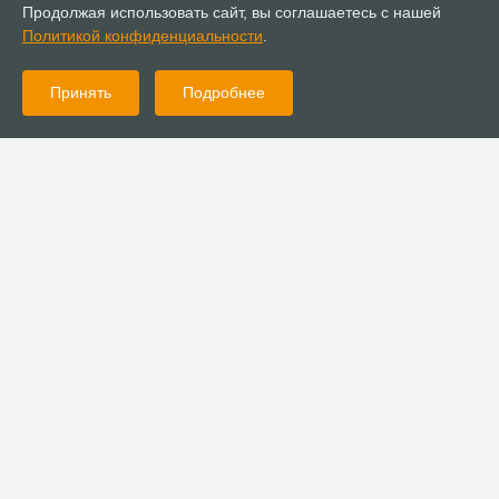
Продолжая использовать сайт, вы соглашаетесь с нашей
Политикой конфиденциальности
.
Принять
Подробнее
05.10.2023
Публикации
Сердце образования – учитель
26.09.2023
Новости
Начальствующий епископ РОСХВЕ посетил Томск